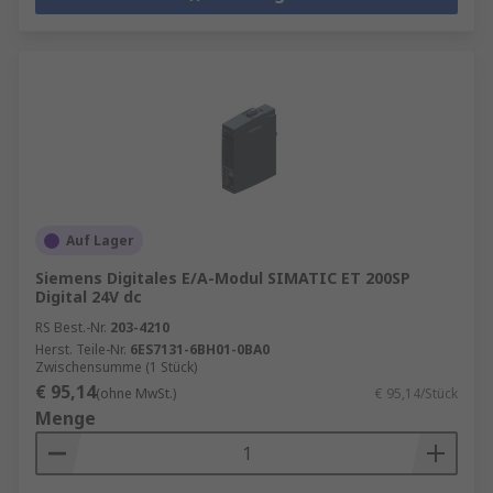
Auf Lager
Siemens Digitales E/A-Modul SIMATIC ET 200SP
Digital 24V dc
RS Best.-Nr.
203-4210
Herst. Teile-Nr.
6ES7131-6BH01-0BA0
Zwischensumme (1 Stück)
€ 95,14
(ohne MwSt.)
€ 95,14/Stück
Menge