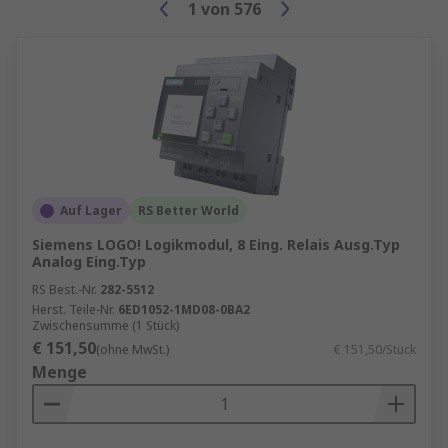
1
von
576
Auf Lager
RS Better World
Siemens LOGO! Logikmodul, 8 Eing. Relais Ausg.Typ
Analog Eing.Typ
RS Best.-Nr.
282-5512
Herst. Teile-Nr.
6ED1052-1MD08-0BA2
Zwischensumme (1 Stück)
€ 151,50
(ohne MwSt.)
€ 151,50/Stück
Menge