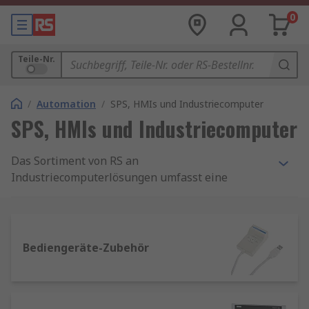
0
Teile-Nr.
/
Automation
/
SPS, HMIs und Industriecomputer
SPS, HMIs und Industriecomputer
Das Sortiment von RS an
Industriecomputerlösungen umfasst eine
hochwertige Auswahl an
SPS
, MMS und
Logikmodulen sowie
Industriecomputern
,
IoT-
Gateways
und
Sicherheitssteuerungen
. Wir
bieten Ihnen die Komponenten, die Sie
Bediengeräte-Zubehör
benötigen, um Ihre Prozessleitungs- und
Automatisierungssysteme zu revolutionieren und
zu verbessern. Unsere Lösungen sind für den