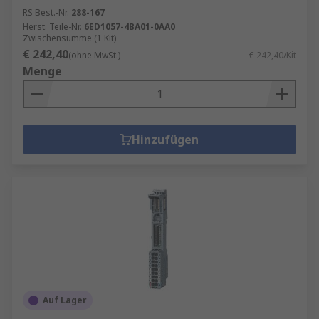
RS Best.-Nr.
288-167
Herst. Teile-Nr.
6ED1057-4BA01-0AA0
Zwischensumme (1 Kit)
€ 242,40
(ohne MwSt.)
€ 242,40/Kit
Menge
Hinzufügen
Auf Lager