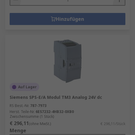
Hinzufügen
Auf Lager
Siemens SPS-E/A Modul TM3 Analog 24V dc
RS Best.-Nr.
787-7973
Herst. Teile-Nr.
6ES7232-4HB32-0XB0
Zwischensumme (1 Stück)
€ 296,11
(ohne MwSt.)
€ 296,11/Stück
Menge