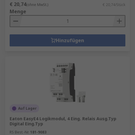
€ 20,74
(ohne MwSt.)
€ 20,74/Stück
Menge
Hinzufügen
Auf Lager
Eaton EasyE4 Logikmodul, 4 Eing. Relais Ausg.Typ
Digital Eing.Typ
RS Best.-Nr.
181-9083