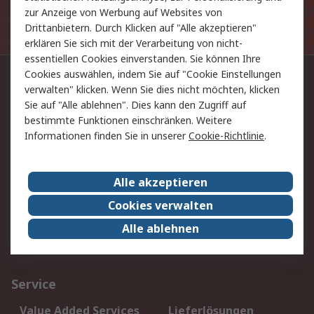
Die personenbezogenen Daten, die Sie uns bei
zur Anzeige von Werbung auf Websites von
Anmeldung zur Verfügung stellen, werden gemäß der
Drittanbietern. Durch Klicken auf "Alle akzeptieren"
Datenschutzerklärung
verarbeitet.
erklären Sie sich mit der Verarbeitung von nicht-
essentiellen Cookies einverstanden. Sie können Ihre
Cookies auswählen, indem Sie auf "Cookie Einstellungen
Kontaktieren Sie uns:
verwalten" klicken. Wenn Sie dies nicht möchten, klicken
Sie auf "Alle ablehnen". Dies kann den Zugriff auf
+43 (0) 2852 53765
bestimmte Funktionen einschränken. Weitere
Per E-Mail unter Kontakt
Informationen finden Sie in unserer
Cookie-Richtlinie
.
Sie finden uns auch auf:
Alle akzeptieren
Cookies verwalten
Wir akzeptieren:
Alle ablehnen
Service
Value Added Services
Lieferlösungen