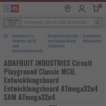
0
Teile-Nr.
/
Raspberry Pi,
/
Entwicklungstools
/
Entwicklungs
Arduino, ROCK
und Single Board
Microcontroll
und
Computer
Entwicklungstools
ADAFRUIT INDUSTRIES Circuit
Playground Classic MCU,
Entwicklungsboard
Entwicklungsboard ATmega32u4
SAM ATmega32u4