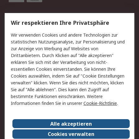
Service
Wir respektieren Ihre Privatsphäre
Value Added Services
Lieferlösungen
Wir verwenden Cookies und andere Technologien zur
Rücksendung/Entsorgung
Kontakt
statistischen Nutzungsanalyse, zur Personalisierung und
Hilfe
zur Anzeige von Werbung auf Websites von
Drittanbietern. Durch Klicken auf "Alle akzeptieren"
Rechtliches
erklären Sie sich mit der Verarbeitung von nicht-
essentiellen Cookies einverstanden. Sie können Ihre
RS Verkaufs- und
Datenschutz
Cookies auswählen, indem Sie auf "Cookie Einstellungen
Lieferbedingungen
verwalten" klicken. Wenn Sie dies nicht möchten, klicken
Cookie-Richtlinie
Zahlungsbedingungen
Sie auf "Alle ablehnen". Dies kann den Zugriff auf
Impressum
Webseite Konditionen
bestimmte Funktionen einschränken. Weitere
Informationen finden Sie in unserer
Cookie-Richtlinie
.
Über RS
Alle akzeptieren
Unternehmen
RS weltweit
Karriere bei RS
Nachhaltigkeit
Cookies verwalten