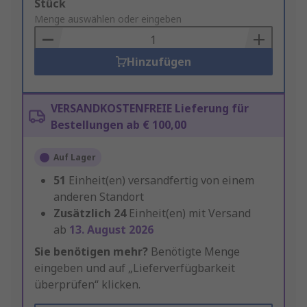
Add
Stück
to
Menge auswählen oder eingeben
Basket
Hinzufügen
VERSANDKOSTENFREIE Lieferung für
Bestellungen ab € 100,00
Auf Lager
51
Einheit(en) versandfertig von einem
anderen Standort
Zusätzlich
24
Einheit(en) mit Versand
ab
13. August 2026
Sie benötigen mehr?
Benötigte Menge
eingeben und auf „Lieferverfügbarkeit
überprüfen“ klicken.