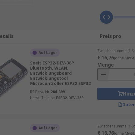
nd Mikrocontrollern
 mit kleinem Formfaktor, die wie normale PCs oder Laptops
 sind die Möglichkeiten endlos. Sie können SBCs mit dem Io
etails
Preis pro
 in der Regel eher auf eine bestimmte Aufgabe spezialisiert,
Zwischensumme (1 St
roller oder eine andere Aufgabe.
Auf Lager
€ 16,76
(ohne MwSt.
Seeit ESP32-DEV-38P
Menge
mit denen Sie Ihre Hauptplatinen optimal nutzen können. D
Bluetooth, WLAN,
Entwicklungsboard
Entwicklungstool
Microcontroller ESP32 ESP32
rwenden bestimmte
Software
. Normalerweise kann die Soft
RS Best.-Nr.
286-3991
Hinz
Herst. Teile-Nr.
ESP32-DEV-38P
Daten
 – von IoT-Geräten über Automatisierungstechnik bis hin zu
Zwischensumme (1 St
Auf Lager
nötigen Entwickler leistungsfähige Werkzeuge wie:
€ 16,76
(ohne MwSt.