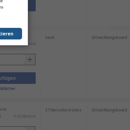
le
ufügen
re
blätter
tieren
ück)
Seeit
Entwicklungsboard
)
€ 16,76/Stück
ufügen
blätter
ück)
STMicroelectronics
Entwicklungsboard
)
€ 30,98/Stück