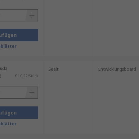
lsystem.
ufügen
figurieren und testen.
blätter
ück)
Seeit
Entwicklungsboard
)
€ 10,22/Stück
ufügen
blätter