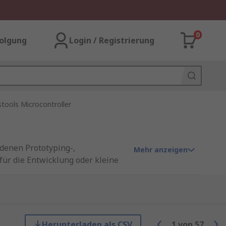
0
olgung
Login / Registrierung
tools Microcontroller
denen Prototyping-,
Mehr anzeigen
für die Entwicklung oder kleine
n, das zu Ihnen passt.
eimkamera-Netzwerks, das
 führen Roboterarme, die über
Herunterladen als CSV
1
von
57