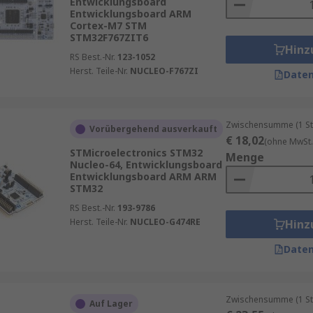
Entwicklungsboard
Entwicklungsboard ARM
Cortex-M7 STM
STM32F767ZIT6
Hinz
RS Best.-Nr.
123-1052
Herst. Teile-Nr.
NUCLEO-F767ZI
Daten
Zwischensumme (1 St
Vorübergehend ausverkauft
€ 18,02
(ohne MwSt.
STMicroelectronics STM32
Menge
Nucleo-64, Entwicklungsboard
Entwicklungsboard ARM ARM
STM32
RS Best.-Nr.
193-9786
Herst. Teile-Nr.
NUCLEO-G474RE
Hinz
Daten
Zwischensumme (1 St
Auf Lager