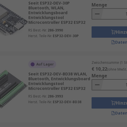
Seeit ESP32-DEV-30P
Menge
 Laden von Firmware und die Fehlersuche direkt auf dem Zie
Bluetooth, WLAN,
Entwicklungsboard
 schnelle Tests.
Entwicklungstool
Microcontroller ESP32 ESP32
ugging-Software für eine effiziente Programmierung.
RS Best.-Nr.
286-3990
Hinz
Herst. Teile-Nr.
ESP32-DEV-30P
nur Code schreiben, sondern auch die Hardware optimal kon
Daten
gstools
Zwischensumme (1 St
und automatisierte Prozesse beschleunigen die Entwicklung.
Auf Lager
€ 10,22
(ohne MwSt.
ionen helfen, Probleme frühzeitig zu erkennen.
Seeit ESP32-DEV-BD38 WLAN,
Menge
Bluetooth, Entwicklungsboard
rocontroller-Architekturen wie ARM, AVR, PIC oder ESP32.
Entwicklungstool
Microcontroller ESP32 ESP32
steme und Schnittstellen (USB, JTAG, SWD).
RS Best.-Nr.
286-3993
Herst. Teile-Nr.
ESP32-DEV-BD38
Hinz
Daten
ocontroller.