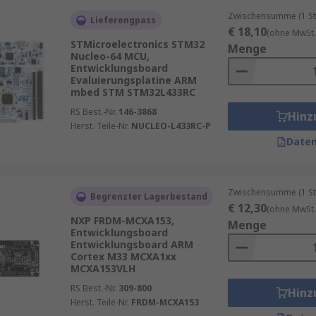
ofessionelle Anwendungen.
Zwischensumme (1 St
Lieferengpass
r schnelle Projekte.
€ 18,10
(ohne MwSt.
STMicroelectronics STM32
gsumgebung für PIC- und AVR-Controller.
Menge
Nucleo-64 MCU,
Entwicklungsboard
er checken Sie auch unseren Ratgeber ->
Leitfaden Mikroco
Evaluierungsplatine ARM
mbed STM STM32L433RC
RS Best.-Nr.
146-3868
Hinz
Herst. Teile-Nr.
NUCLEO-L433RC-P
Daten
Zwischensumme (1 St
Begrenzter Lagerbestand
€ 12,30
(ohne MwSt.
NXP FRDM-MCXA153,
Menge
Entwicklungsboard
Entwicklungsboard ARM
Cortex M33 MCXA1xx
MCXA153VLH
RS Best.-Nr.
309-800
Hinz
Herst. Teile-Nr.
FRDM-MCXA153