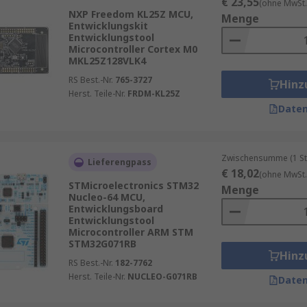
€ 23,55
(ohne MwSt.
NXP Freedom KL25Z MCU,
Menge
Entwicklungskit
Entwicklungstool
Microcontroller Cortex M0
MKL25Z128VLK4
RS Best.-Nr.
765-3727
Hinz
Herst. Teile-Nr.
FRDM-KL25Z
Daten
Zwischensumme (1 St
Lieferengpass
€ 18,02
(ohne MwSt.
STMicroelectronics STM32
Menge
Nucleo-64 MCU,
Entwicklungsboard
Entwicklungstool
Microcontroller ARM STM
STM32G071RB
Hinz
RS Best.-Nr.
182-7762
Herst. Teile-Nr.
NUCLEO-G071RB
Daten