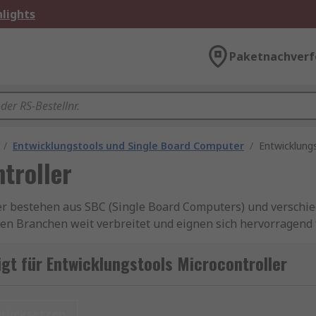
lights
Paketnachverf
/
Entwicklungstools und Single Board Computer
/
Entwicklungs
troller
er bestehen aus SBC (Single Board Computers) und verschie
len Branchen weit verbreitet und eignen sich hervorragend 
tellen, Integrationen und Typen sollten Sie ein Gerät finde
gt für Entwicklungstools Microcontroller
l von Anwendungen herstellen wie z. B. den Aufbau eines H
er die Steuerung eines selbst hergestellten Roboters. Wir
urücksetzen