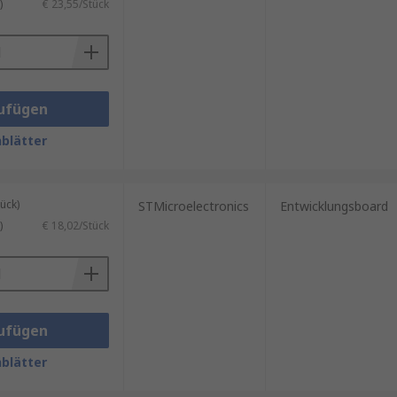
)
€ 23,55/Stück
ufügen
blätter
ück)
STMicroelectronics
Entwicklungsboard
)
€ 18,02/Stück
ufügen
blätter