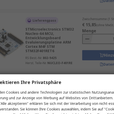
Daten
Zwischensumme (1 St
Lieferengpass
€ 15,85
(ohne MwSt.
STMicroelectronics STM32
Menge
Nucleo-64 MCU,
Entwicklungsboard
Evaluierungsplatine ARM
Cortex M4F STM
STM32F401RET6
Hinz
RS Best.-Nr.
802-9425
Herst. Teile-Nr.
NUCLEO-F401RE
Daten
ektieren Ihre Privatsphäre
Zwischensumme (1 St
Auf Lager
€ 6,58
(ohne MwSt.)
en Cookies und andere Technologien zur statistischen Nutzungsanal
M5Stack M5Stamp C3
Menge
Bluetooth, WLAN,
erung und zur Anzeige von Werbung auf Websites von Drittanbietern.
Entwicklungskit
"Alle akzeptieren" erklären Sie sich mit der Verarbeitung von nicht-ess
Entwicklungstool
verstanden. Sie können Ihre Cookies auswählen, indem Sie auf "Cook
Microcontroller 32-Bit-Kern