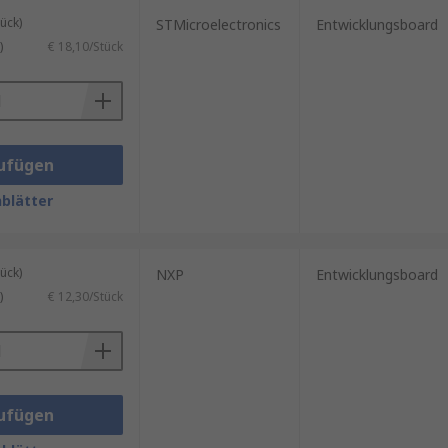
ück)
STMicroelectronics
Entwicklungsboard
)
€ 18,10/Stück
ntroller
ufügen
blätter
ück)
NXP
Entwicklungsboard
)
€ 12,30/Stück
ufügen