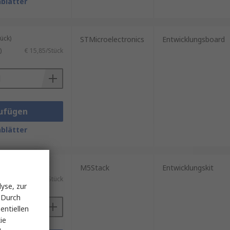
blätter
ück)
STMicroelectronics
Entwicklungsboard
)
€ 15,85/Stück
ufügen
blätter
ück)
M5Stack
Entwicklungskit
€ 6,58/Stück
yse, zur
 Durch
entiellen
ie