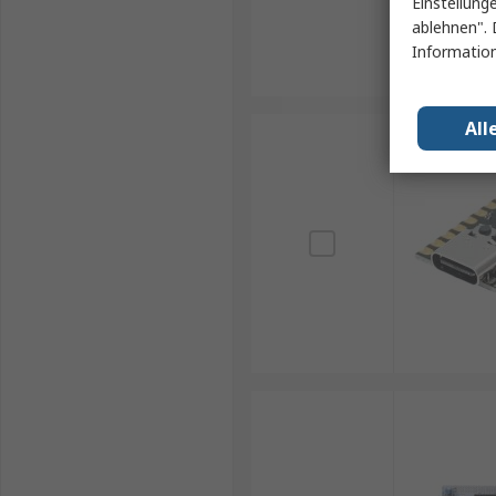
Einstellung
ablehnen". 
Information
All