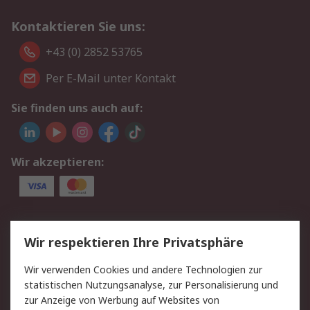
Kontaktieren Sie uns:
+43 (0) 2852 53765
Per E-Mail unter Kontakt
Sie finden uns auch auf:
Wir akzeptieren:
Service
Wir respektieren Ihre Privatsphäre
Value Added Services
Lieferlösungen
Wir verwenden Cookies und andere Technologien zur
Rücksendung/Entsorgung
Kontakt
statistischen Nutzungsanalyse, zur Personalisierung und
Hilfe
zur Anzeige von Werbung auf Websites von