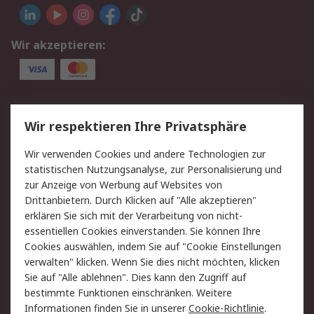
Wir akzeptieren:
Service
Wir respektieren Ihre Privatsphäre
Value Added Services
Lieferlösungen
Wir verwenden Cookies und andere Technologien zur
Rücksendung/Entsorgung
Kontakt
statistischen Nutzungsanalyse, zur Personalisierung und
Hilfe
zur Anzeige von Werbung auf Websites von
Drittanbietern. Durch Klicken auf "Alle akzeptieren"
Rechtliches
erklären Sie sich mit der Verarbeitung von nicht-
essentiellen Cookies einverstanden. Sie können Ihre
RS Verkaufs- und
Datenschutz
Cookies auswählen, indem Sie auf "Cookie Einstellungen
Lieferbedingungen
verwalten" klicken. Wenn Sie dies nicht möchten, klicken
Cookie-Richtlinie
Zahlungsbedingungen
Sie auf "Alle ablehnen". Dies kann den Zugriff auf
Impressum
Webseite Konditionen
bestimmte Funktionen einschränken. Weitere
Informationen finden Sie in unserer
Cookie-Richtlinie
.