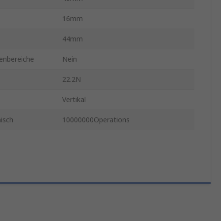
16mm
44mm
enbereiche
Nein
22.2N
Vertikal
isch
10000000Operations