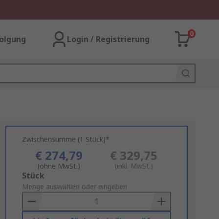
0
olgung
Login / Registrierung
Zwischensumme (1 Stück)*
€ 274,79
€ 329,75
(ohne MwSt.)
(inkl. MwSt.)
Add
Stück
to
Menge auswählen oder eingeben
Basket