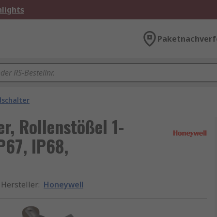
lights
Paketnachverf
dschalter
r, Rollenstößel 1-
P67, IP68,
Hersteller
:
Honeywell