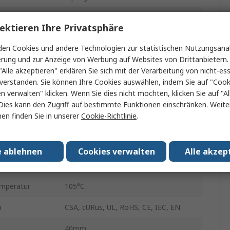
Zinkdruckguss
ektieren Ihre Privatsphäre
Sprungkontakt
en Cookies und andere Technologien zur statistischen Nutzungsanal
erung und zur Anzeige von Werbung auf Websites von Drittanbietern.
Kabel
"Alle akzeptieren" erklären Sie sich mit der Verarbeitung von nicht-ess
5A
verstanden. Sie können Ihre Cookies auswählen, indem Sie auf "Cook
en verwalten" klicken. Wenn Sie dies nicht möchten, klicken Sie auf "Al
914CE
Dies kann den Zugriff auf bestimmte Funktionen einschränken. Weite
en finden Sie in unserer
Cookie-Richtlinie
.
30V
min.
0°C
e ablehnen
Cookies verwalten
Alle akzep
250V ac
emperatur
105°C
n
CSA, cURus, UL, RoHS, CE, IEC, EN
40mm