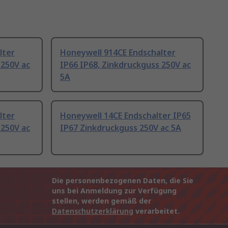
lter
Honeywell 914CE Endschalter
 250V ac
IP66 IP68, Zinkdruckguss 250V ac
5A
lter
Honeywell 14CE Endschalter IP65
 250V ac
IP67 Zinkdruckguss 250V ac 5A
Die personenbezogenen Daten, die Sie
uns bei Anmeldung zur Verfügung
stellen, werden gemäß der
Datenschutzerklärung
verarbeitet.