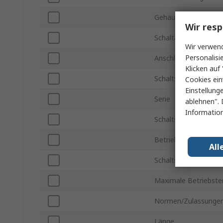
Gehäusematerial
Wir resp
Schaltart
Wir verwend
Personalisi
Anschlusstyp
Klicken auf 
Schaltstrom
Cookies ein
Einstellung
Serie
ablehnen". 
Information
Schaltspannung DC
Betriebstemperatur 
All
Schaltspannung AC
Maximale Betriebst
Normen/Zulassunge
Länge