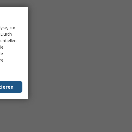
yse, zur
 Durch
entiellen
ie
le
re
tieren