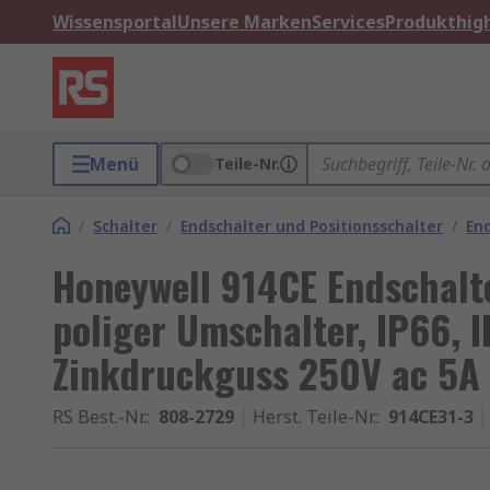
Wissensportal
Unsere Marken
Services
Produkthigh
Menü
Teile-Nr.
/
Schalter
/
Endschalter und Positionsschalter
/
En
Honeywell 914CE Endschalte
poliger Umschalter, IP66, I
Zinkdruckguss 250V ac 5A
RS Best.-Nr.
:
808-2729
Herst. Teile-Nr.
:
914CE31-3