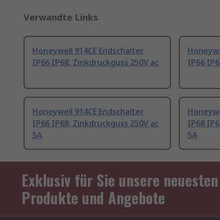
Verwandte Links
Honeywell 914CE Endschalter
Honeywe
IP66 IP68, Zinkdruckguss 250V ac
IP66 IP6
Honeywell 914CE Endschalter
Honeywe
IP66 IP68, Zinkdruckguss 250V ac
IP68 IP6
5A
5A
Exklusiv für Sie unsere neuesten
Produkte und Angebote