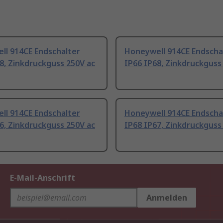
ll 914CE Endschalter
Honeywell 914CE Endscha
8, Zinkdruckguss 250V ac
IP66 IP68, Zinkdruckguss
ll 914CE Endschalter
Honeywell 914CE Endscha
6, Zinkdruckguss 250V ac
IP68 IP67, Zinkdruckguss
E-Mail-Anschrift
Anmelden