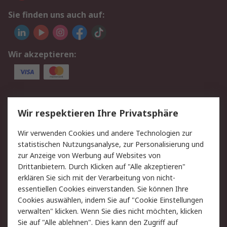
Sie finden uns auch auf:
Wir akzeptieren:
Service
Wir respektieren Ihre Privatsphäre
Value Added Services
Lieferlösungen
Wir verwenden Cookies und andere Technologien zur
Rücksendung/Entsorgung
Kontakt
statistischen Nutzungsanalyse, zur Personalisierung und
Hilfe
zur Anzeige von Werbung auf Websites von
Drittanbietern. Durch Klicken auf "Alle akzeptieren"
Rechtliches
erklären Sie sich mit der Verarbeitung von nicht-
essentiellen Cookies einverstanden. Sie können Ihre
RS Verkaufs- und
Datenschutz
Cookies auswählen, indem Sie auf "Cookie Einstellungen
Lieferbedingungen
verwalten" klicken. Wenn Sie dies nicht möchten, klicken
Cookie-Richtlinie
Zahlungsbedingungen
Sie auf "Alle ablehnen". Dies kann den Zugriff auf