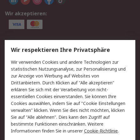
Wir akzeptieren:
Service
Wir respektieren Ihre Privatsphäre
Value Added Services
Lieferlösungen
Wir verwenden Cookies und andere Technologien zur
Rücksendung/Entsorgung
Kontakt
statistischen Nutzungsanalyse, zur Personalisierung und
Hilfe
zur Anzeige von Werbung auf Websites von
Drittanbietern. Durch Klicken auf "Alle akzeptieren"
Rechtliches
erklären Sie sich mit der Verarbeitung von nicht-
essentiellen Cookies einverstanden. Sie können Ihre
RS Verkaufs- und
Datenschutz
Cookies auswählen, indem Sie auf "Cookie Einstellungen
Lieferbedingungen
verwalten" klicken. Wenn Sie dies nicht möchten, klicken
Cookie-Richtlinie
Zahlungsbedingungen
Sie auf "Alle ablehnen". Dies kann den Zugriff auf
Impressum
Webseite Konditionen
bestimmte Funktionen einschränken. Weitere
Informationen finden Sie in unserer
Cookie-Richtlinie
.
Über RS