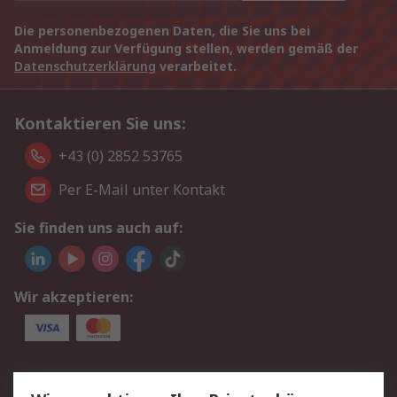
Die personenbezogenen Daten, die Sie uns bei
Anmeldung zur Verfügung stellen, werden gemäß der
Datenschutzerklärung
verarbeitet.
Kontaktieren Sie uns:
+43 (0) 2852 53765
Per E-Mail unter Kontakt
Sie finden uns auch auf:
Wir akzeptieren:
Service