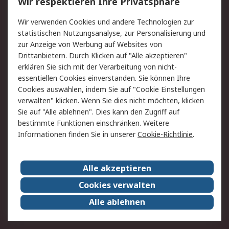
Wir respektieren Ihre Privatsphäre
Value Added Services
Lieferlösungen
Wir verwenden Cookies und andere Technologien zur
Rücksendung/Entsorgung
Kontakt
statistischen Nutzungsanalyse, zur Personalisierung und
Hilfe
zur Anzeige von Werbung auf Websites von
Drittanbietern. Durch Klicken auf "Alle akzeptieren"
Rechtliches
erklären Sie sich mit der Verarbeitung von nicht-
essentiellen Cookies einverstanden. Sie können Ihre
RS Verkaufs- und
Datenschutz
Cookies auswählen, indem Sie auf "Cookie Einstellungen
Lieferbedingungen
verwalten" klicken. Wenn Sie dies nicht möchten, klicken
Cookie-Richtlinie
Zahlungsbedingungen
Sie auf "Alle ablehnen". Dies kann den Zugriff auf
Impressum
Webseite Konditionen
bestimmte Funktionen einschränken. Weitere
Informationen finden Sie in unserer
Cookie-Richtlinie
.
Über RS
Alle akzeptieren
Unternehmen
RS weltweit
Karriere bei RS
Nachhaltigkeit
Cookies verwalten
Qualität/Zertifikate
Presse-Center
Alle ablehnen
Event-Center