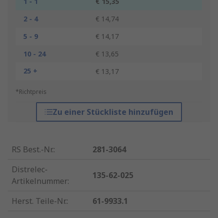
1 - 1
€ 15,35
2 - 4
€ 14,74
5 - 9
€ 14,17
10 - 24
€ 13,65
25 +
€ 13,17
*Richtpreis
Zu einer Stückliste hinzufügen
RS Best.-Nr.
:
281-3064
Distrelec-
135-62-025
Artikelnummer
:
Herst. Teile-Nr.
:
61-9933.1