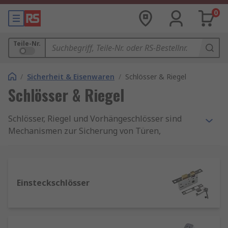
0
Teile-Nr.
/
Sicherheit & Eisenwaren
/
Schlösser & Riegel
Schlösser & Riegel
Schlösser, Riegel und Vorhängeschlösser sind
Mechanismen zur Sicherung von Türen,
Schränken und Gehäusen. Sie stellen die
Sicherheit von Gebäuden, Zimmern und
Eigentum am Arbeitsplatz und im Privatleben
sicher. Sie sind in einer Vielzahl von Formen,
Einsteckschlösser
Ausführungen und Materialien erhältlich und
dienen vielen unterschiedlichen Anwendungen.
RS bietet eine umfassende Auswahl an