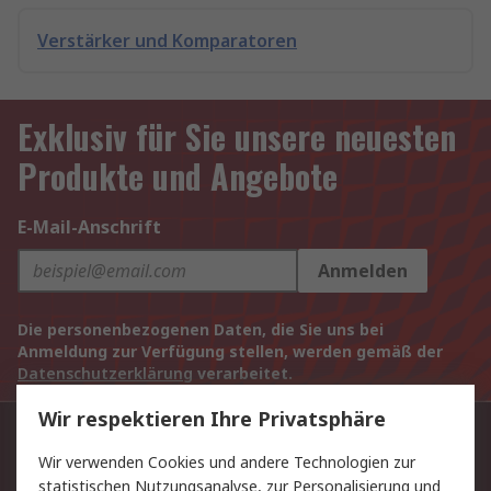
Verstärker und Komparatoren
Exklusiv für Sie unsere neuesten
Produkte und Angebote
E-Mail-Anschrift
Anmelden
Die personenbezogenen Daten, die Sie uns bei
Anmeldung zur Verfügung stellen, werden gemäß der
Datenschutzerklärung
verarbeitet.
Wir respektieren Ihre Privatsphäre
Kontaktieren Sie uns:
Wir verwenden Cookies und andere Technologien zur
+43 (0) 2852 53765
statistischen Nutzungsanalyse, zur Personalisierung und