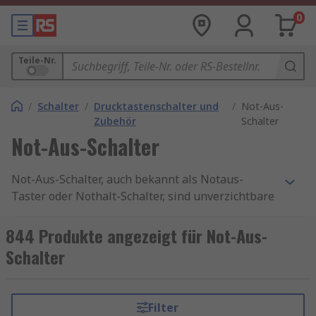
0
Teile-Nr.
/
Schalter
/
Drucktastenschalter und
/
Not-Aus-
Zubehör
Schalter
Not-Aus-Schalter
Not-Aus-Schalter, auch bekannt als Notaus-
Taster oder Nothalt-Schalter, sind unverzichtbare
Sicherheitselemente in industriellen Maschinen-
und Anlagensteuerungen. Sie ermöglichen das
844 Produkte angezeigt für Not-Aus-
sofortige, manuelle Abschalten gefährlicher
Schalter
Prozesse, um Personen und Technik im Ernstfall
zu schützen, und sind in nahezu allen
industriellen Anwendungen normativ
Filter
vorgeschrieben. Bei RS finden Sie eine breite