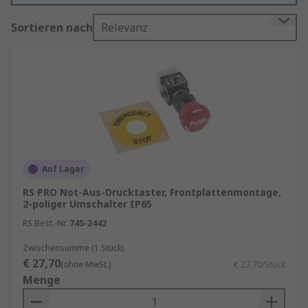
Auswahl praxisgerechter, robuster Not-Aus-
Sortieren nach
Relevanz
Lösungen in verschiedenen Bauformen – ideal
für Neuinstallationen, Nachrüstungen oder als
Ersatzkomponenten für bestehende Systeme.
Finden Sie weitere verwandte Produkte wie
Drucktasterschalter
,
Drucktasteretiketten
,
Drucktasterabdeckungen
und allgemein
Schalter
.
Auf Lager
Erfahren Sie mehr in unserem
Notausschalterleitfaden
.
RS PRO Not-Aus-Drucktaster, Frontplattenmontage,
2-poliger Umschalter IP65
Notaustaster kaufen
RS Best.-Nr.
745-2442
Zwischensumme (1 Stück)
Unser Sortiment enthält Qualitätsprodukte von
€ 27,70
(ohne MwSt.)
€ 27,70/Stück
Marken wie
TE Connectivity
,
Schneider Electric
,
Menge
Idec
sowie
RS PRO
, unserer hauseigenen
professionellen Marke.