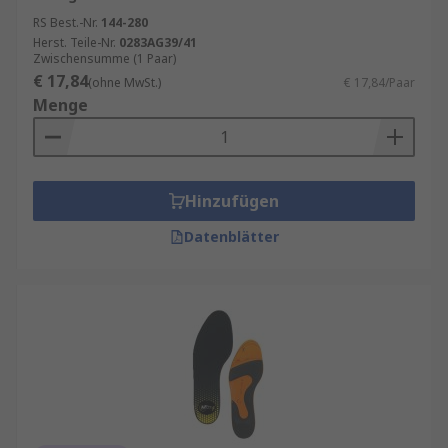
RS Best.-Nr.
144-280
Herst. Teile-Nr.
0283AG39/41
Zwischensumme (1 Paar)
€ 17,84
(ohne MwSt.)
€ 17,84/Paar
Menge
Hinzufügen
Datenblätter