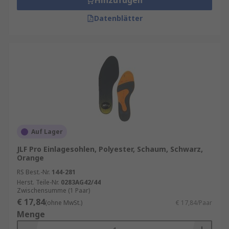
Hinzufügen
Datenblätter
Auf Lager
JLF Pro Einlagesohlen, Polyester, Schaum, Schwarz,
Orange
RS Best.-Nr.
144-281
Herst. Teile-Nr.
0283AG42/44
Zwischensumme (1 Paar)
€ 17,84
(ohne MwSt.)
€ 17,84/Paar
Menge