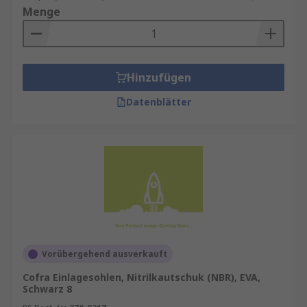
Menge
den Beinen sind.
Memory Foam Einlegesohlen
: Diese
passen sich der Form Ihrer Füße an und
bieten individuellen Komfort und
Hinzufügen
Unterstützung.
Datenblätter
Auswahl Einlegesohlen
Die Auswahl der richtigen Einlegesohlen hängt
von Ihren individuellen Bedürfnissen und
Aktivitäten ab. Hier sind einige Tipps, die Ihnen
helfen können:
Berücksichtigen Sie Ihre Fußform und -
probleme
: Wenn Sie spezifische
Vorübergehend ausverkauft
Fußprobleme haben, sollten Sie
Cofra Einlagesohlen, Nitrilkautschuk (NBR), EVA,
orthopädische Einlegesohlen in Betracht
Schwarz 8
ziehen.