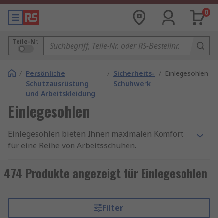
0
Teile-Nr.
/
Persönliche
/
Sicherheits-
/
Einlegesohlen
Schutzausrüstung
Schuhwerk
und Arbeitskleidung
Einlegesohlen
Einlegesohlen bieten Ihnen maximalen Komfort
für eine Reihe von Arbeitsschuhen.
Einlegesohlen sorgen für erstklassigen
Tragekomfort bei besserem Halt des Fußes im
474 Produkte angezeigt für Einlegesohlen
Stiefel oder Schuh. Einlegesohlen gibt es in einer
Vielzahl von Ausführungen, darunter einstellbar,
stoßdämpfend oder geruchsmindernd, in einer
Filter
Reihe von Größen von RS.