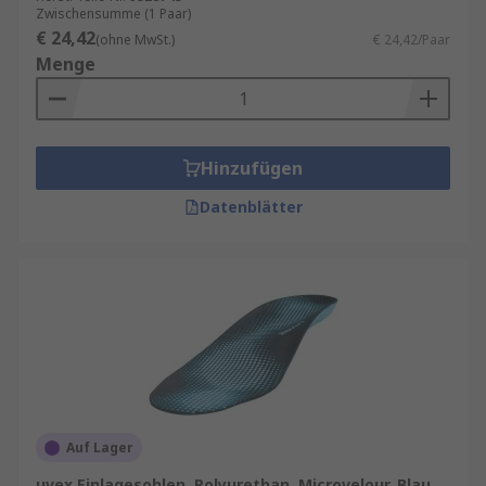
Zwischensumme (1 Paar)
€ 24,42
(ohne MwSt.)
€ 24,42/Paar
Menge
Hinzufügen
Datenblätter
Auf Lager
uvex Einlagesohlen, Polyurethan, Microvelour, Blau,