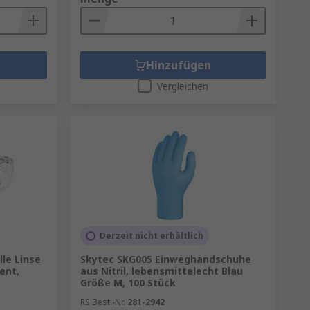
 Kopfschutzausrüstung gehören
emen und Augenschutz.
Hinzufügen
Vergleichen
Derzeit nicht erhältlich
lle Linse
Skytec SKG005 Einweghandschuhe
ent,
aus Nitril, lebensmittelecht Blau
Größe M, 100 Stück
RS Best.-Nr.
281-2942