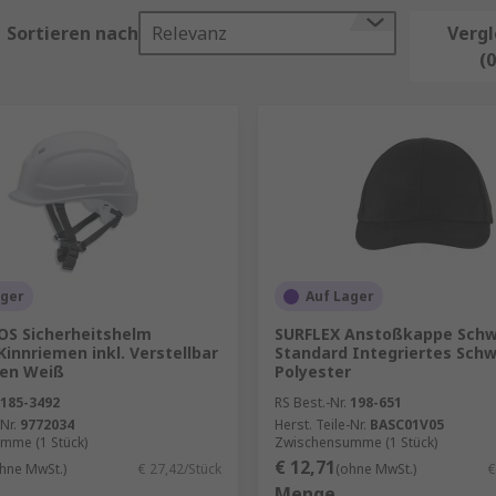
s ausgestattet sein können. Schutzkappen sind der perfekte 
n-/Öl-/Flüssigkeitsspritzern, potenziell infektiösen Stoffe
Sortieren nach
Relevanz
Vergl
(0
kten, die hervorragenden Schutz bieten, darunter Sicherh
stiefel.
 lauten Umgebungen. Es gibt verschiedene Arten von Gehör
ager
Auf Lager
OS Sicherheitshelm
SURFLEX Anstoßkappe Schw
Kinnriemen inkl. Verstellbar
Standard Integriertes Sch
t vor gefährlichen Substanzen, die Schaden verursachen kö
len Weiß
Polyester
Kombinationskits.
185-3492
RS Best.-Nr.
198-651
roßer Höhe, bei der die Sicherheit einer persönlichen Schut
Nr.
9772034
Herst. Teile-Nr.
BASC01V05
mme (1 Stück)
Zwischensumme (1 Stück)
€ 12,71
hne MwSt.)
€ 27,42/Stück
(ohne MwSt.)
€
dlicher Substanzen, z. B. Stäuben, Flüssigkeiten und Däm
Menge