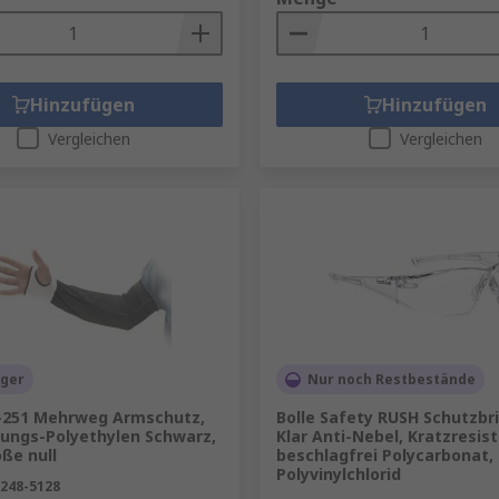
n (FFP1, FFP2, FFP3).
hr Kopf in allen Umgebungen angemessen geschützt ist. Zur
utzhelme und diverses Zubehör wie Schweißbänder, Kinnri
Hinzufügen
Hinzufügen
Vergleichen
Vergleichen
ager
Nur noch Restbestände
1-251 Mehrweg Armschutz,
Bolle Safety RUSH Schutzbri
tungs-Polyethylen Schwarz,
Klar Anti-Nebel, Kratzresist
ße null
beschlagfrei Polycarbonat,
Polyvinylchlorid
248-5128