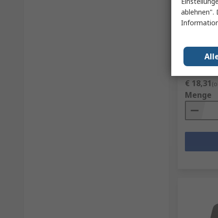
Einstellung
Tyvek Sc
ablehnen". 
36 20 pro
Information
RS Best.-Nr.
Herst. Teile-
All
Zwischensum
€ 18,31
(o
Menge