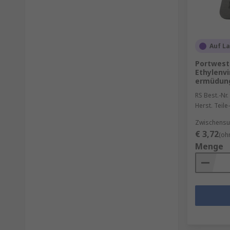
Auf L
Portwest
Ethylenv
ermüdungs
RS Best.-Nr.
Herst. Teile-
Zwischensu
€ 3,72
(oh
Menge