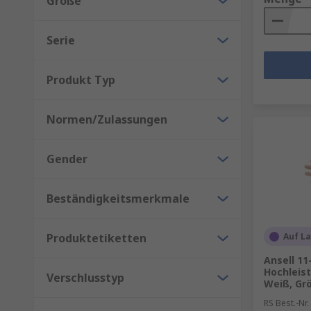
Größe
Einweg-Atemschutzmasken und Atemschutzmaske
Kopfschutzausrüstung - Es ist wichtig, dass I
Serie
Produkte wie Anstoßkappen, Schutzhelme, Sch
Produkt Typ
Normen/Zulassungen
Gender
Beständigkeitsmerkmale
Produktetiketten
Auf L
Ansell 1
Hochleis
Verschlusstyp
Weiß, Grö
RS Best.-Nr.