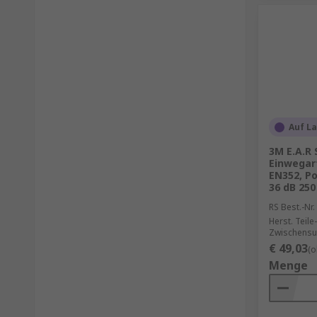
Auf L
3M E.A.R 
Einwegar
EN352, P
36 dB 250
RS Best.-Nr.
Herst. Teile-
Zwischensu
€ 49,03
(o
Menge