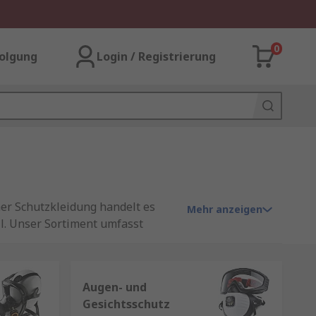
0
olgung
Login / Registrierung
her Schutzkleidung handelt es
Mehr anzeigen
l. Unser Sortiment umfasst
n Qualitätsmarke RS Pro. Sehen
 zum Thema
PSA
Augen- und
Gesichtsschutz