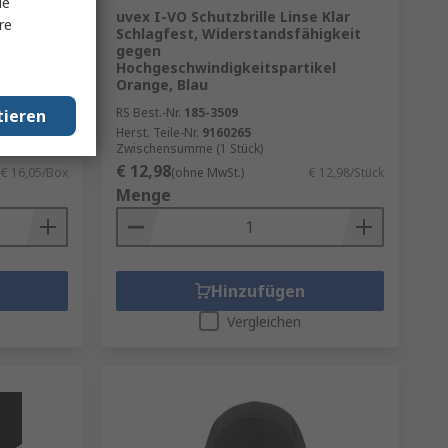
le
uvex I-VO Schutzbrille Linse Klar
re
l,
Schlagfest, Widerstandsfähigkeit
100 Stück
gegen
Hochgeschwindigkeitspartikel
Orange, Blau
RS Best.-Nr.
185-3509
tieren
Herst. Teile-Nr.
9160265
ck)
Zwischensumme (1 Stück)
€ 12,98
€ 16,05/Box
(ohne MwSt.)
€ 12,98/Stück
Menge
Hinzufügen
Vergleichen