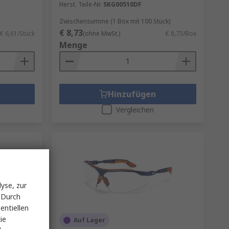
Herst. Teile-Nr.
SKG00510DF
Zwischensumme (1 Box mit 100 Stück)
€ 8,73
€ 6,61/Stück
(ohne MwSt.)
€ 8,73/Box
Menge
Hinzufügen
Vergleichen
yse, zur
 Durch
entiellen
ie
Auf Lager