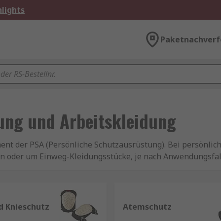
lights
Paketnachverf
ung und Arbeitskleidung
ent der PSA (Persönliche Schutzausrüstung). Bei persönlic
en oder um Einweg-Kleidungsstücke, je nach Anwendungsfal
ken wie Dickies, 3M, DeWalt, Ansell sowie unserer eigene
kleidung und Sicherheitsschuhen an. Hier finden Sie mehr
beitsschutzkleidung?
d Knieschutz
Atemschutz