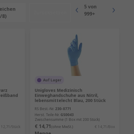
Schutz für Arbeiter, die mit
5
von
n, wasserbasierten Stoffen, Staub
eichen
Zurücksetzen
999+
/8)
eitsschuhe,
schutz, von Ohrenschützern bis
Auf Lager
arz
Unigloves Medizinisch
weißband
Einweghandschuhe aus Nitril,
nnen. Dazu gehören:
lebensmittelecht Blau, 200 Stück
RS Best.-Nr.
230-0771
zausrüstung entscheidend ist, um
Herst. Teile-Nr.
GS0043
Zwischensumme (1 Box mit 200 Stück)
€ 14,71
 12,71/Stück
(ohne MwSt.)
€ 14,71/Box
pfen. Atemschutz umfasst
Menge