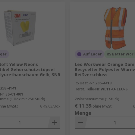
ager
Auf Lager
RS Better Wor
Soft Yellow Neons
Leo Workwear Orange Dam
tikel Gehörschutzstöpsel
Recycelter Polyester Warn
olyurethanschaum Gelb, SNR
Reißverschluss
RS Best.-Nr.
286-4419
358-4141
Herst. Teile-Nr.
WL11-O-LEO-S
Nr.
ES-01-001
mme (1 Box mit 250 Stück)
Zwischensumme (1 Stück)
€ 11,39
hne MwSt.)
€ 49,03/Box
(ohne MwSt.)
€
Menge