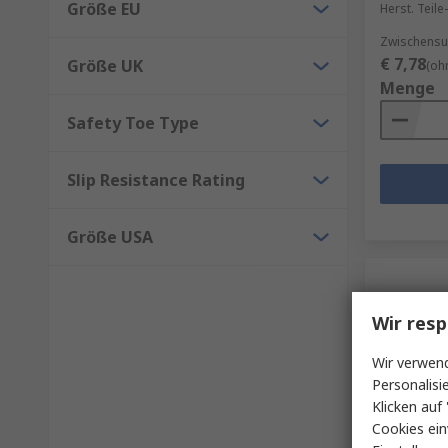
Größe EU
Herst. Teile-
Zwischensu
€ 7,78
Größe UK
(oh
Menge
Safety Toe Type
Slip Resistance Rating
Größe USA
Wir resp
Wir verwend
Personalisi
Klicken auf 
Cookies ein
Auf L