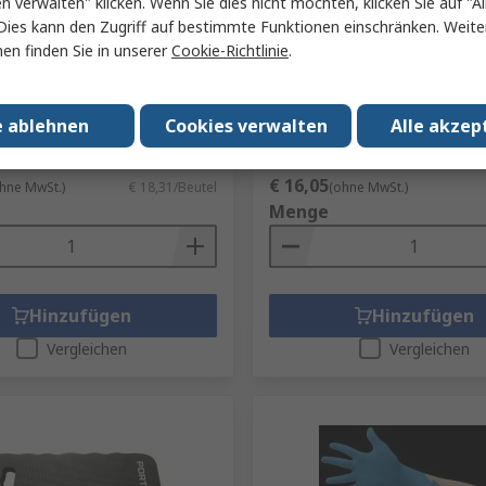
en verwalten" klicken. Wenn Sie dies nicht möchten, klicken Sie auf "Al
huhüberzieher Weiß, Größe
Ansell 93-852 Chemikalien
Dies kann den Zugriff auf bestimmte Funktionen einschränken. Weite
 Paket Stück
Einweghandschuhe aus Nitri
en finden Sie in unserer
Cookie-Richtlinie
.
lebensmittelecht Schwarz, 
164-811
RS Best.-Nr.
130-1053
Nr.
D13398565
Herst. Teile-Nr.
93852090
e ablehnen
Cookies verwalten
Alle akzep
me (1 Beutel mit 20 Stück)
Zwischensumme (1 Box mit 100 Stü
€ 16,05
hne MwSt.)
€ 18,31/Beutel
(ohne MwSt.)
Menge
Hinzufügen
Hinzufügen
Vergleichen
Vergleichen