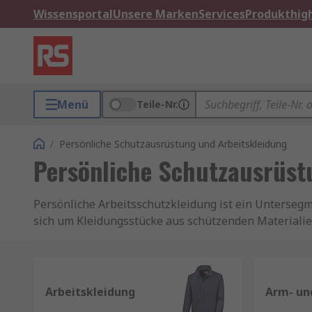
Wissensportal
Unsere Marken
Services
Produkthigh
Menü
Teile-Nr.
/
Persönliche Schutzausrüstung und Arbeitskleidung
Persönliche Schutzausrüst
Persönliche Arbeitsschutzkleidung ist ein Untersegm
sich um Kleidungsstücke aus schützenden Materiali
Kleidung, Schuhe und Ausrüstung von bewährten Mar
Sie sich unten unser gesamtes Sortiment an Schutz
Welche Bedeutung hat die Verwendung von Ar
Arbeitskleidung
Arm- un