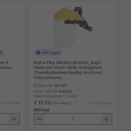
ld
Auf Lager
en S
Delta Plus BALBI2 Gesicht, Kopf
weste,
Helm mit Visier Gelb, Schlagfest,
Chemikalienbeständig resistent,
Polycarbonat,
RS Best.-Nr.
301-821
Herst. Teile-Nr.
BALBI2
Zwischensumme (1 Stück)
€ 15,53
 11,39/Stück
(ohne MwSt.)
€ 15,53/Stück
Menge