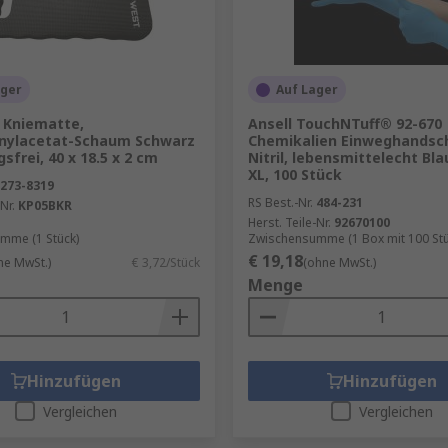
ager
Auf Lager
 Kniematte,
Ansell TouchNTuff® 92-670
inylacetat-Schaum Schwarz
Chemikalien Einweghandsc
frei, 40 x 18.5 x 2 cm
Nitril, lebensmittelecht Bl
XL, 100 Stück
273-8319
RS Best.-Nr.
484-231
Nr.
KP05BKR
Herst. Teile-Nr.
92670100
mme (1 Stück)
Zwischensumme (1 Box mit 100 Stü
€ 19,18
ne MwSt.)
€ 3,72/Stück
(ohne MwSt.)
Menge
Hinzufügen
Hinzufügen
Vergleichen
Vergleichen