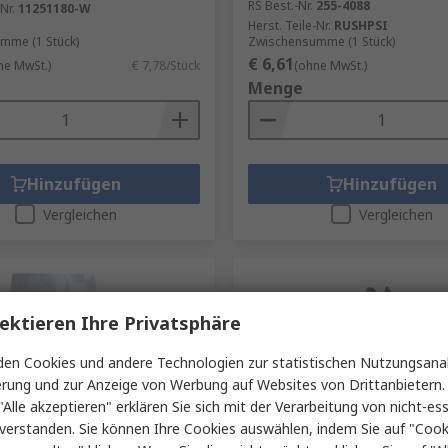
RS Best.-Nr.
255-4088
Nr.
11251180-W
Herst. Teile-Nr.
RUSHPSI
mme (1 Stück)
Zwischensumme (1 Stück)
€ 6,61
ne MwSt.)
€ 7,78/Stück
(ohne MwSt.)
Menge
Hinzufügen
Hinzufügen
Vergleichen
Vergleichen
ektieren Ihre Privatsphäre
en Cookies und andere Technologien zur statistischen Nutzungsanal
erung und zur Anzeige von Werbung auf Websites von Drittanbietern.
"Alle akzeptieren" erklären Sie sich mit der Verarbeitung von nicht-ess
verstanden. Sie können Ihre Cookies auswählen, indem Sie auf "Cook
ager
Auf Lager