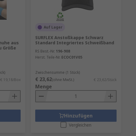
Auf Lager
SURFLEX Anstoßkappe Schwarz
huhe aus
Standard Integriertes Schweißband
au Größe
RS Best.-Nr.
196-908
Herst. Teile-Nr.
ECOC01V05
ck)
Zwischensumme (1 Stück)
€ 23,62
€ 19,18/Box
(ohne MwSt.)
€ 23,62/Stück
Menge
Hinzufügen
Vergleichen