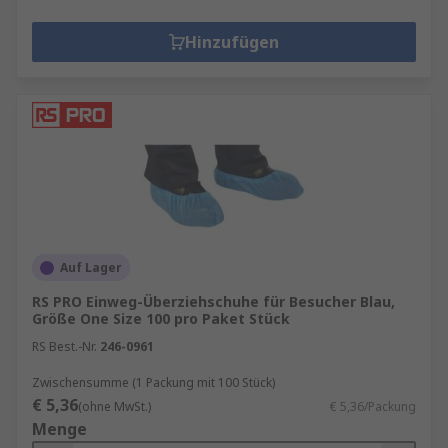
die gefährlichen/ungefährlichen Stoffen,
Chemikalien-/Öl-/Flüssigkeitsspritzern,
Hinzufügen
potenziell infektiösen und anderen Stoffen
ausgesetzt sind.
Labormäntel
– Üblicherweise in
medizinischen Umgebungen, Schulen und
Laboren für verschiedene Anwendungen
verwendet.
Haarnetze
– Werden verwendet, um den
Kopf ihrer Träger zu bedecken und das Haar
im Netz zu halten. Sie werden in der Regel
Auf Lager
in der Nahrungsmittel- und
RS PRO Einweg-Überziehschuhe für Besucher Blau,
Gaststättenindustrie verwendet, aber nicht
Größe One Size 100 pro Paket Stück
nur in diesen Bereichen.
RS Best.-Nr.
246-0961
Zwischensumme (1 Packung mit 100 Stück)
€ 5,36
(ohne MwSt.)
€ 5,36/Packung
Menge