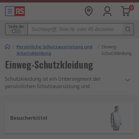
0
Teile-Nr.
/
Persönliche Schutzausrüstung und
/
Einweg-
Arbeitskleidung
Schutzkleidung
Einweg-Schutzkleidung
Schutzkleidung ist ein Untersegment der
persönlichen Schutzausrüstung und
Schutzkleidung. Sie gewährleistet Ihre eigene
Sicherheit und die Ihrer KollegInnen, entweder
mit Schutzmaterialien oder Einwegkleidung je
nach Anwendung. Schutzkleidung ist ein
Besucherkittel
wichtiger Bestandteil des täglichen Schutzes an
einigen Arbeitsplätzen und schützt Benutzer vor
gefährlichen Materialien/Chemikalien,