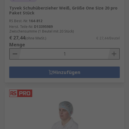
Tyvek Schuhüberzieher Weiß, Größe One Size 20 pro
Paket Stück
RS Best.-Nr.
164-812
Herst. Teile-Nr.
D13395989
Zwischensumme (1 Beutel mit 20 Stück)
€ 27,44
(ohne MwSt.)
€ 27,44/Beutel
Menge
Hinzufügen