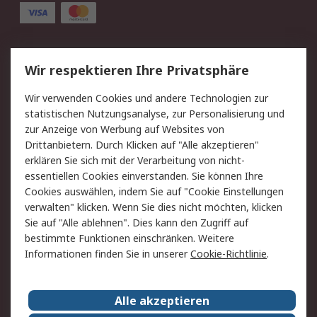
Service
Wir respektieren Ihre Privatsphäre
Value Added Services
Lieferlösungen
Wir verwenden Cookies und andere Technologien zur
Rücksendung/Entsorgung
Kontakt
statistischen Nutzungsanalyse, zur Personalisierung und
Hilfe
zur Anzeige von Werbung auf Websites von
Drittanbietern. Durch Klicken auf "Alle akzeptieren"
Rechtliches
erklären Sie sich mit der Verarbeitung von nicht-
essentiellen Cookies einverstanden. Sie können Ihre
RS Verkaufs- und
Datenschutz
Cookies auswählen, indem Sie auf "Cookie Einstellungen
Lieferbedingungen
verwalten" klicken. Wenn Sie dies nicht möchten, klicken
Cookie-Richtlinie
Zahlungsbedingungen
Sie auf "Alle ablehnen". Dies kann den Zugriff auf
Impressum
Webseite Konditionen
bestimmte Funktionen einschränken. Weitere
Informationen finden Sie in unserer
Cookie-Richtlinie
.
Über RS
Alle akzeptieren
Unternehmen
RS weltweit