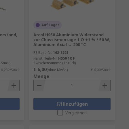
Auf Lager
erstand,
Arcol HS50 Aluminium Widerstand
zur Chassismontage 1 Ω ±1 % / 50 W,
Aluminium Axial → 200 °C
RS Best.-Nr.
162-3521
Herst. Teile-Nr.
HS50 1R F
Stück)
Zwischensumme (1 Stück)
€ 6,00
 0,232/Stück
(ohne MwSt.)
€ 6,00/Stück
Menge
Hinzufügen
Vergleichen