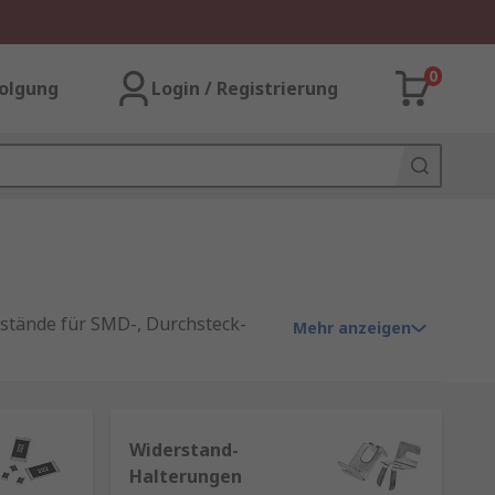
0
olgung
Login / Registrierung
stände für SMD-, Durchsteck-
Mehr anzeigen
Widerstand-
nd innerhalb eines Schaltkreises
Halterungen
ufigsten verwendeten Widerstände