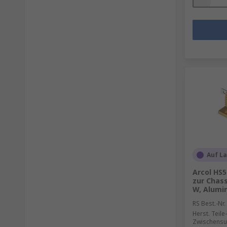
Auf L
Arcol HS
zur Chas
W, Alumin
RS Best.-Nr.
Herst. Teile-
Zwischensu