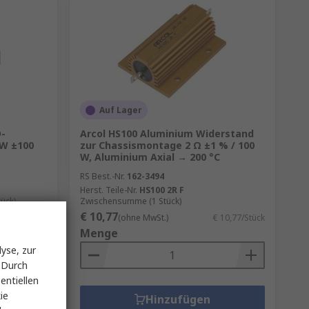
Auf Lager
D-
Arcol HS100 Aluminium Widerstand
 W ±100
zur Chassismontage 2 Ω ±1 % / 100
W, Aluminium Axial → 200 °C
RS Best.-Nr.
162-3494
Herst. Teile-Nr.
HS100 2R F
ück)
Zwischensumme (1 Stück)
€ 10,77
 0,007/Stück
(ohne MwSt.)
€ 10,77/Stück
Menge
yse, zur
 Durch
entiellen
ie
Hinzufügen