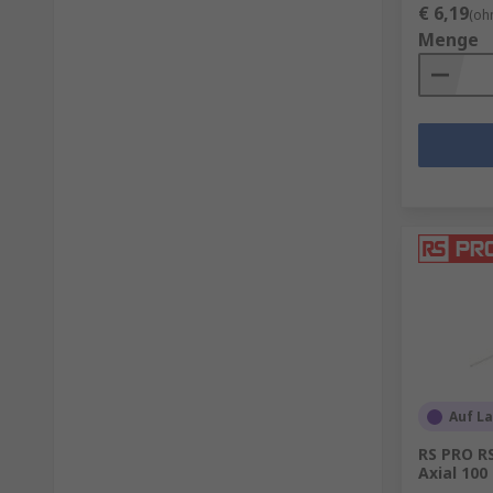
€ 6,19
(oh
Menge
Auf L
RS PRO R
Axial 100