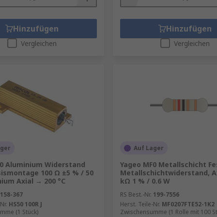
Hinzufügen
Hinzufügen
Vergleichen
Vergleichen
ager
Auf Lager
50 Aluminium Widerstand
Yageo MF0 Metallschicht F
sismontage 100 Ω ±5 % / 50
Metallschichtwiderstand, Ax
ium Axial → 200 °C
kΩ 1 % / 0.6 W
158-367
RS Best.-Nr.
199-7556
Nr.
HS50 100R J
Herst. Teile-Nr.
MF0207FTE52-1K2
mme (1 Stück)
Zwischensumme (1 Rolle mit 100 St