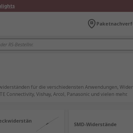
lights
Paketnachverf
twiderständen für die verschiedensten Anwendungen, Wider
 Connectivity, Vishay, Arcol, Panasonic und vielen mehr.
eckwiderstän
ment mit zwei Anschlüssen und einen elektrischen Widersta
SMD-Widerstände
en Ausführungen erhältlich. Festwiderstände sind die am hä