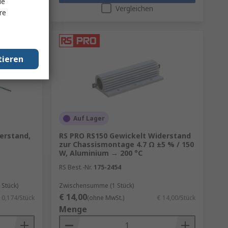
le
Vergleichen
re
tieren
Auf Lager
erstand,
RS PRO RS150 Gewickelt Widerstand
zur Chassismontage 4.7 Ω ±5 % / 150
W, Aluminium → 200 °C
RS Best.-Nr.
175-2454
Stück)
Zwischensumme (1 Stück)
€ 14,00
 0,174/Stück
(ohne MwSt.)
€ 14,00/Stück
Menge