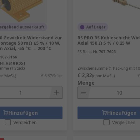
ergehend ausverkauft
Auf Lager
10 Gewickelt Widerstand zur
RS PRO RS Kohleschicht Wid
ontage 50 mΩ ±5 % / 10 W,
Axial 150 Ω 5 % / 0.25 W
 Axial, -55 °C → 200 °C
RS Best.-Nr.
707-7603
107-3166
Nr.
HS10 R05 J
mme (1 Stück)
Zwischensumme (1 Packung mit 10 
€ 2,32
ne MwSt.)
€ 6,67/Stück
(ohne MwSt.)
€
Menge
Hinzufügen
Hinzufügen
Vergleichen
Vergleichen