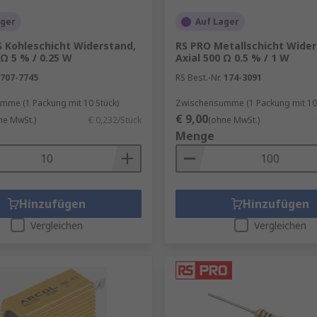
ager
Auf Lager
uelemente
S Kohleschicht Widerstand,
RS PRO Metallschicht Wider
kΩ 5 % / 0.25 W
Axial 500 Ω 0.5 % / 1 W
707-7745
RS Best.-Nr.
174-3091
mme (1 Packung mit 10 Stück)
Zwischensumme (1 Packung mit 100
€ 9,00
ne MwSt.)
€ 0,232/Stück
(ohne MwSt.)
Menge
Hinzufügen
Hinzufügen
Vergleichen
Vergleichen