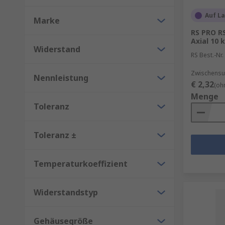
Anpassung der Signalpegel
Auf L
Marke
Bereitstellen einer Vorspannung für aktive Ba
RS PRO R
Abschluss von Übertragungsleitungen
Axial 10 
Widerstand
RS Best.-Nr.
Zwischensu
Nennleistung
€ 2,32
(oh
Menge
Toleranz
Toleranz ±
Temperaturkoeffizient
Widerstandstyp
Gehäusegröße