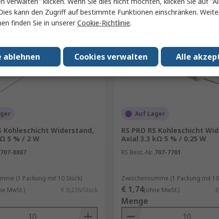
en verwalten" klicken. Wenn Sie dies nicht möchten, klicken Sie auf "Al
Vergleichen
Vergleichen
Dies kann den Zugriff auf bestimmte Funktionen einschränken. Weite
en finden Sie in unserer
Cookie-Richtlinie
.
e ablehnen
Cookies verwalten
Alle akzep
ager
Auf Lager
S Kohleschicht Widerstand,
RS PRO RS Kohleschicht Wid
 Ω 5 % / 2 W
Axial 3.3 kΩ 5 % / 0.25 W
707-8867
RS Best.-Nr.
707-7701
mme (1 Packung mit 10 Stück)
Zwischensumme (1 Packung mit 10 
€ 1,74
ne MwSt.)
€ 0,226/Stück
(ohne MwSt.)
€
Menge