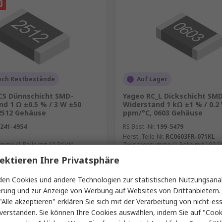
och Restbestände
Auf Lager
CS Dünnschicht SMD-
Yageo RC_L Dickschicht SM
d 1 Ω ±0.5 % / 3 W ±50
Widerstand 1 kΩ ±1 % / 0.2
2512 Gehäuse
ppm/°C, 0603 Gehäuse
241-4954
RS Best.-Nr.
199-5479
Herst. Teile-Nr.
RC0603FR-071KL
me (1 Rolle mit 10 Stück)
Zwischensumme (1 Rolle mit 100 St
€ 0,70
ne MwSt.)
€ 0,81/Stück
(ohne MwSt.)
€
ektieren Ihre Privatsphäre
Menge
en Cookies und andere Technologien zur statistischen Nutzungsanal
erung und zur Anzeige von Werbung auf Websites von Drittanbietern.
"Alle akzeptieren" erklären Sie sich mit der Verarbeitung von nicht-ess
verstanden. Sie können Ihre Cookies auswählen, indem Sie auf "Cook
Hinzufügen
Hinzufügen