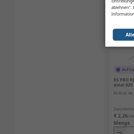
Einstellung
ablehnen". 
Information
All
Auf L
RS PRO R
Axial 820
RS Best.-Nr.
Zwischensu
€ 2,26
(oh
Menge