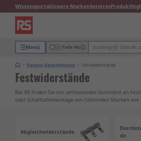
Wissensportal
Unsere Marken
Services
Produkthigh
Menü
Teile-Nr.
/
Passive Bauelemente
/
Festwiderstände
Festwiderstände
Bei RS finden Sie ein umfassendes Sortiment an Fes
oder Schalttafelmontage von führenden Marken wie TE
Was ist ein Festwiderstand?
Durchst
Ein Widerstand ist ein passives elektrisches Bauele
Abgleichwiderstände
de
realisiert. Widerstände sind in festen oder variabl