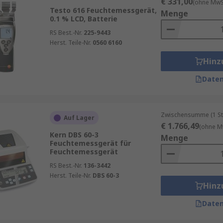
€ 331,00
(ohne MwSt
Testo 616 Feuchtemessgerät,
Menge
0.1 % LCD, Batterie
RS Best.-Nr.
225-9443
Herst. Teile-Nr.
0560 6160
Hinz
Daten
Zwischensumme (1 St
Auf Lager
€ 1.766,49
(ohne M
Kern DBS 60-3
Menge
Feuchtemessgerät für
Feuchtemessgerät
RS Best.-Nr.
136-3442
Herst. Teile-Nr.
DBS 60-3
Hinz
Daten