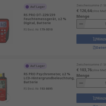
wendungsbereichen Verwendung, darunter:
Zwischensumme (1 St
Auf Lager
€ 126,64
(ohne MwSt
RS PRO DT-229/239
htemessgeräte verwendet, um sicherzustellen, dass Baustoff
Menge
Feuchtemessgerät, ±2 %
estigkeit haben.
Digital, Batterie
nd entscheidend für die Lebensmittelverarbeitung, um die F
RS Best.-Nr.
179-9510
achen und die Qualität zu gewährleisten. Ratgeber Lebens
Hinz
 Feuchtemessgeräte bei der Überwachung des Bodenfeuchtigk
cht.
Daten
h in Umweltanwendungen eingesetzt, um die Luftfeuchtigk
Zwischensumme (1 St
Auf Lager
€ 103,76
(ohne MwSt
RS PRO Psychrometer, ±2 %
Menge
LCD-Hintergrundbeleuchtung,
Batterie
RS Best.-Nr.
193-8695
Hinz