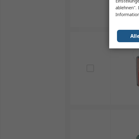
Einstellung
ablehnen". 
Information
All