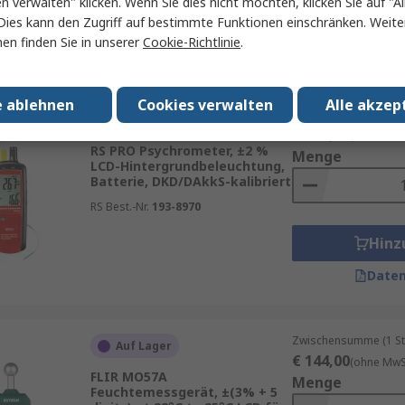
en verwalten" klicken. Wenn Sie dies nicht möchten, klicken Sie auf "Al
Hinz
Dies kann den Zugriff auf bestimmte Funktionen einschränken. Weite
en finden Sie in unserer
Cookie-Richtlinie
.
Daten
e ablehnen
Cookies verwalten
Alle akzep
Zwischensumme (1 St
Auf Lager
€ 486,19
(ohne MwSt
RS PRO Psychrometer, ±2 %
Menge
LCD-Hintergrundbeleuchtung,
Batterie, DKD/DAkkS-kalibriert
RS Best.-Nr.
193-8970
Hinz
Daten
Zwischensumme (1 St
Auf Lager
€ 144,00
(ohne MwSt
FLIR MO57A
Menge
Feuchtemessgerät, ±(3% + 5