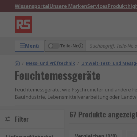
Wissensportal
Unsere Marken
Services
Produkthigh
Menü
Teile-Nr.
/
Mess- und Prüftechnik
/
Umwelt-Test- und Messg
Feuchtemessgeräte
Feuchtemessgeräte, wie Psychrometer und andere Feu
Bauindustrie, Lebensmittelverarbeitung oder Landwi
Qualitätssicherung und Effizienzsteigerung. Die Wah
Produktqualität zu sichern. Erfahren Sie mehr in u
67 Produkte angezeig
Filter
Unser Sortiment enthält Qualitätsprodukte von Mar
hauseigenen professionellen Marke. Informationen z
Vergleichen (0/8)
Z