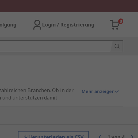
0
olgung
Login / Registrierung
ahlreichen Branchen. Ob in der
Mehr anzeigen
n und unterstützen damit
zu senken und die
s Kalibrieren
von Hygrometern.
eräte von
RS PRO
, unserer
ng am nächsten Werktag sowie zum
Herunterladen als CSV
1
von
4