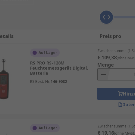
nden Sie auf der jeweiligen Produktseite.
en von Psychrometer mit unseren
RS Procurement Solutions
etails
Preis pro
 B.
Anemometer
oder
Hygrometer
.
Zwischensumme (1 St
Auf Lager
€ 109,38
(ohne MwSt
RS PRO RS-128M
Menge
scheidend, um präzise Feuchtigkeitswerte in Materialien 
Feuchtemessgerät Digital,
rolle in der Lebensmittelverarbeitung – das richtige Feucht
Batterie
ie Produktqualität zu gewährleisten. Informieren Sie sich
RS Best.-Nr.
146-9082
s Sie die beste Lösung für Ihre speziellen Anforderungen f
Hinz
on den Typen
:
Daten
Zwischensumme (1 St
Auf Lager
€ 19,16
(ohne MwSt.