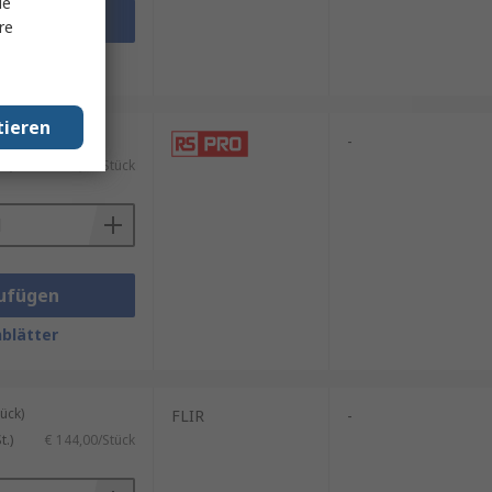
le
ufügen
re
blätter
tieren
ück)
-
.)
€ 486,19/Stück
ufügen
blätter
ück)
FLIR
-
.)
€ 144,00/Stück