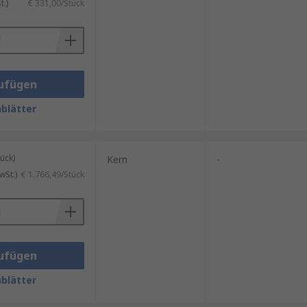
.)
€ 331,00/Stück
ufügen
blätter
ück)
Kern
-
wSt.)
€ 1.766,49/Stück
ufügen
blätter