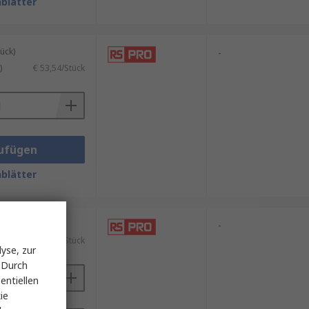
blätter
ück)
-
)
€ 53,54/Stück
ufügen
blätter
ück)
-
.)
€ 280,84/Stück
yse, zur
 Durch
entiellen
ie