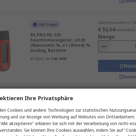
Daten
Zwischensumme (1 St
Auf Lager
€ 53,54
(ohne MwSt.
RS PRO RS-125
Menge
Feuchtemessgerät, ±0.05
(Materials) %, ±1 (Wood) %
Analog, Batterie
RS Best.-Nr.
146-9081
Hinz
Daten
ektieren Ihre Privatsphäre
Zwischensumme (1 St
Auf Lager
€ 280,84
(ohne MwSt
en Cookies und andere Technologien zur statistischen Nutzungsanal
RS PRO Psychrometer, ±2 %
Menge
LCD-Hintergrundbeleuchtung,
erung und zur Anzeige von Werbung auf Websites von Drittanbietern.
Batterie, ISO-kalibriert
"Alle akzeptieren" erklären Sie sich mit der Verarbeitung von nicht-ess
RS Best.-Nr.
193-8969
verstanden. Sie können Ihre Cookies auswählen, indem Sie auf "Cook