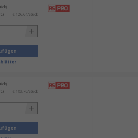
ück)
-
.)
€ 126,64/Stück
e die erforderliche
euchtigkeit in Lebensmitteln wie
mittelhygiene
ufügen
eitsgehalts, was eine effiziente
blätter
eit und den Feuchtigkeitsgehalt
ück)
-
.)
€ 103,76/Stück
ufügen