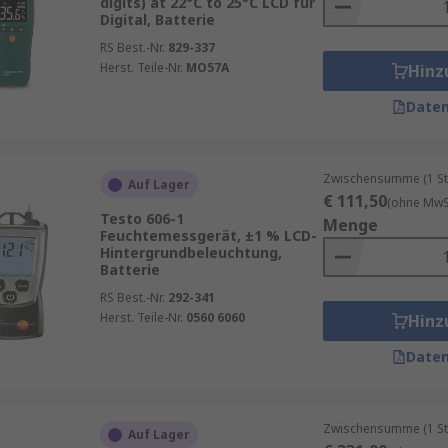
digits) at 22°C to 25°C LCD für
Digital, Batterie
RS Best.-Nr.
829-337
Herst. Teile-Nr.
MO57A
Hinz
Daten
Zwischensumme (1 St
Auf Lager
€ 111,50
(ohne MwSt
Testo 606-1
Menge
Feuchtemessgerät, ±1 % LCD-
Hintergrundbeleuchtung,
Batterie
RS Best.-Nr.
292-341
Herst. Teile-Nr.
0560 6060
Hinz
Daten
Zwischensumme (1 St
Auf Lager