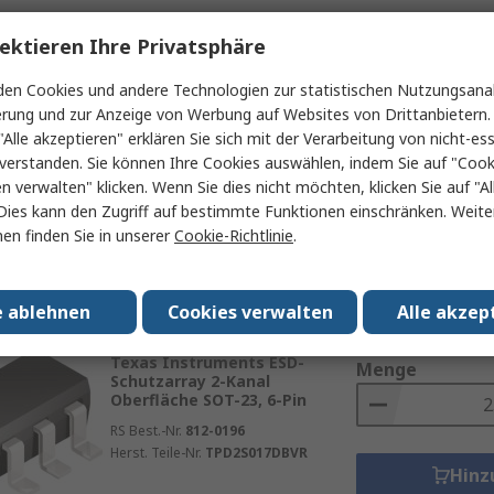
äten werden Klemmschaltungen eingesetzt, um teure Kompo
ektieren Ihre Privatsphäre
Zwischensumme (1 Rol
Vorübergehend ausverkauft
€ 795,00
(ohne MwSt
 Anwendungen bieten Klemmschaltungen Schutz für verschie
Texas Instruments ESD-
en Cookies und andere Technologien zur statistischen Nutzungsanal
Menge
Schutzarray 2-Kanal
erung und zur Anzeige von Werbung auf Websites von Drittanbietern.
Oberfläche SOT-23, 6-Pin
"Alle akzeptieren" erklären Sie sich mit der Verarbeitung von nicht-ess
RS Best.-Nr.
162-7872
verstanden. Sie können Ihre Cookies auswählen, indem Sie auf "Cook
Herst. Teile-Nr.
TPD2S017DBVR
en verwalten" klicken. Wenn Sie dies nicht möchten, klicken Sie auf "Al
Hinz
Dies kann den Zugriff auf bestimmte Funktionen einschränken. Weite
en finden Sie in unserer
Cookie-Richtlinie
.
Daten
e ablehnen
Cookies verwalten
Alle akzep
Zwischensumme (1 Rol
Auf Lager
€ 10,90
(ohne MwSt.
Texas Instruments ESD-
Menge
Schutzarray 2-Kanal
Oberfläche SOT-23, 6-Pin
RS Best.-Nr.
812-0196
Herst. Teile-Nr.
TPD2S017DBVR
Hinz