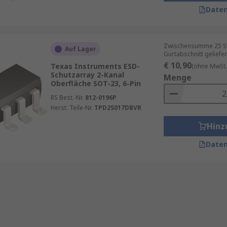
Daten
Zwischensumme 25 St
Auf Lager
Gurtabschnitt geliefer
€ 10,90
Texas Instruments ESD-
(ohne MwSt.
Schutzarray 2-Kanal
Menge
Oberfläche SOT-23, 6-Pin
RS Best.-Nr.
812-0196P
Herst. Teile-Nr.
TPD2S017DBVR
Hinz
Daten