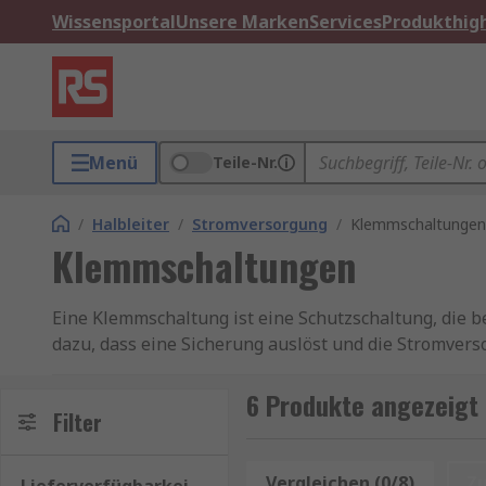
Wissensportal
Unsere Marken
Services
Produkthigh
Menü
Teile-Nr.
/
Halbleiter
/
Stromversorgung
/
Klemmschaltungen
Klemmschaltungen
Eine Klemmschaltung ist eine Schutzschaltung, die 
dazu, dass eine Sicherung auslöst und die Stromvers
Diese Schaltungen werden häufig in Gleichstromvers
6 Produkte angezeigt
einem Versagen der Spannungsregelung zu schütze
Filter
Funktionsweise von Klemmschaltungen
Vergleichen (0/8)
Z