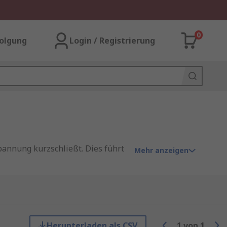
0
olgung
Login / Registrierung
annung kurzschließt. Dies führt
Mehr anzeigen
pannung eng toleriert ist, vor
Herunterladen als CSV
1
von
1