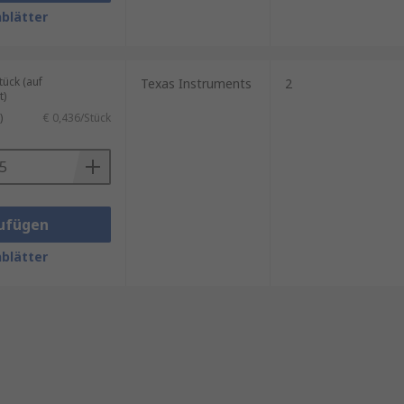
blätter
ück (auf
Texas Instruments
2
t)
)
€ 0,436/Stück
ufügen
blätter