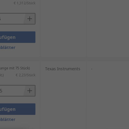
€ 1,312/Stück
ufügen
 um empfindliche Komponenten zu
blätter
annung kurzschließen und so
nge mit 75 Stück)
Texas Instruments
-
.)
€ 2,23/Stück
wbar-Schaltung geringer, was
ufügen
blätter
or Überspannungen zu schützen.