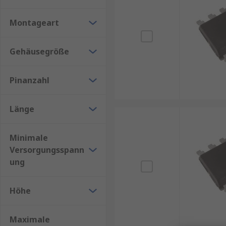
zu klemmen.
Montageart
Vorteile von Klemmschaltungen
Gehäusegröße
Klemmschaltungen bieten mehrere Vorteile, darunte
Pinanzahl
Schnelle Reaktionszeit
: Die Auslösezeit lieg
schützen.
Länge
Effektiver Schutz
: Sie bieten einen effektive
Schäden an elektronischen Komponenten verhi
Minimale
Geringe Verlustleistung
: Der Spannungsabfall
Versorgungsspann
einen Dauerkurzschluss ohne Sicherung ermögl
ung
Anwendungen von Klemmschaltungen
Höhe
Klemmschaltungen finden in verschiedenen Anwend
Maximale
Schutz von Netzteilen
: Sie werden häufig in