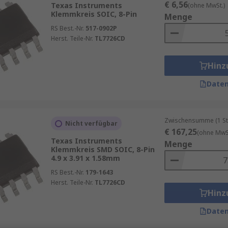
€ 6,56
Texas Instruments
(ohne MwSt.)
Klemmkreis SOIC, 8-Pin
Menge
RS Best.-Nr.
517-0902P
Herst. Teile-Nr.
TL7726CD
r:
Hinz
t im Bereich von Mikrosekunden, was ausreichend kurz ist,
Daten
n Schutz vor Überspannungen, indem sie die Versorgungssp
Zwischensumme (1 Sta
ndern.
Nicht verfügbar
€ 167,25
(ohne MwSt
 und somit die Verlustleistung am Thyristor ist bei der Cro
Texas Instruments
Menge
Klemmkreis SMD SOIC, 8-Pin
icht.
4.9 x 3.91 x 1.58mm
RS Best.-Nr.
179-1643
Herst. Teile-Nr.
TL7726CD
Hinz
ungen Verwendung, darunter:
Daten
 Netzteilen verwendet, um empfindliche Logikschaltungen v