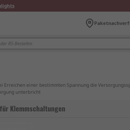
lights
Paketnachverf
bei Erreichen einer bestimmten Spannung die Versorgungssp
orgung unterbricht
orgungen verwendet, um teure Baugruppen, deren Betriebss
 für Klemmschaltungen
n
urücksetzen