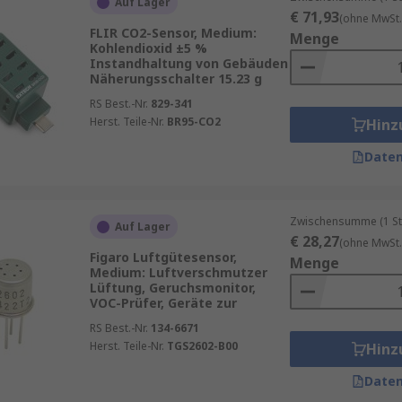
Auf Lager
€ 71,93
(ohne MwSt.
FLIR CO2-Sensor, Medium:
Menge
Kohlendioxid ±5 %
Instandhaltung von Gebäuden
Näherungsschalter 15.23 g
RS Best.-Nr.
829-341
Herst. Teile-Nr.
BR95-CO2
Hinz
Daten
Zwischensumme (1 St
Auf Lager
€ 28,27
(ohne MwSt.
Figaro Luftgütesensor,
Menge
Medium: Luftverschmutzer
Lüftung, Geruchsmonitor,
VOC-Prüfer, Geräte zur
RS Best.-Nr.
134-6671
Herst. Teile-Nr.
TGS2602-B00
Hinz
Daten