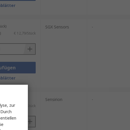
blätter
ück)
SGX Sensors
-
)
€ 12,79/Stück
ufügen
blätter
ück)
Sensirion
-
yse, zur
)
€ 32,30/Stück
 Durch
entiellen
ie