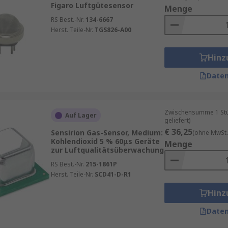
nsoren. Diese Sensoren sind klein und tragbar und liefern
Figaro Luftgütesensor
Menge
e. Sensorbasierte Messgeräte werden immer beliebter, da 
RS Best.-Nr.
134-6667
d die Auswirkung auf die Gesundheit entwickeln.
Herst. Teile-Nr.
TGS826-A00
Hinz
Vorteile. Erstens liefern sie präzise und Echtzeit-Daten, 
Daten
nnen Stadtplaner basierend auf den Daten der Luftqualit
tragen sie zur Früherkennung von Umweltproblemen bei, wo
nzielle Schäden zu minimieren. Darüber hinaus ermöglic
Zwischensumme 1 Stüc
Auf Lager
geliefert)
 und langfristige Umweltbewertungen ermöglicht.
€ 36,25
Sensirion Gas-Sensor, Medium:
(ohne MwSt.
Kohlendioxid 5 % 60μs Geräte
Menge
zur Luftqualitätsüberwachung
RS Best.-Nr.
215-1861P
nere und gesündere Welt zu schaffen. Achten Sie auf unsere
Herst. Teile-Nr.
SCD41-D-R1
Hinz
Daten