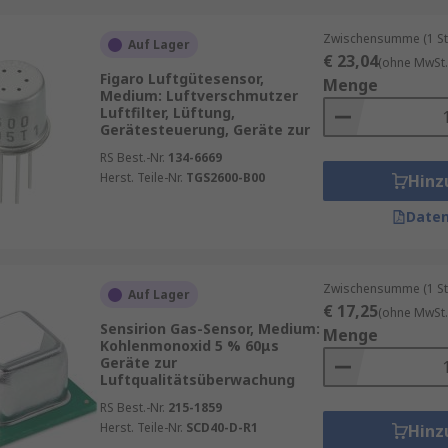
Zwischensumme (1 St
Auf Lager
€ 23,04
(ohne MwSt.
Figaro Luftgütesensor,
Menge
Medium: Luftverschmutzer
Luftfilter, Lüftung,
Gerätesteuerung, Geräte zur
RS Best.-Nr.
134-6669
Herst. Teile-Nr.
TGS2600-B00
Hinz
Daten
Zwischensumme (1 St
Auf Lager
€ 17,25
(ohne MwSt.
Sensirion Gas-Sensor, Medium:
Menge
Kohlenmonoxid 5 % 60μs
Geräte zur
Luftqualitätsüberwachung
RS Best.-Nr.
215-1859
Herst. Teile-Nr.
SCD40-D-R1
Hinz