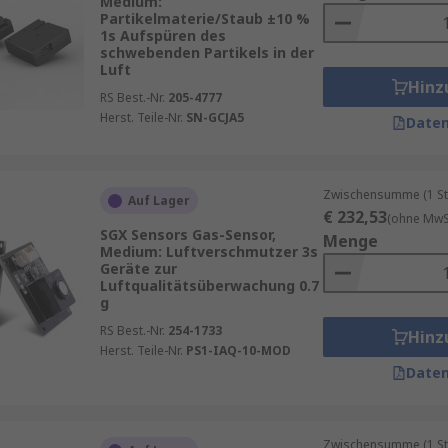
Medium:
Partikelmaterie/Staub ±10 %
1s Aufspüren des
schwebenden Partikels in der
Luft
Hinz
RS Best.-Nr.
205-4777
Herst. Teile-Nr.
SN-GCJA5
Daten
Zwischensumme (1 St
Auf Lager
€ 232,53
(ohne MwSt
SGX Sensors Gas-Sensor,
Menge
Medium: Luftverschmutzer 3s
Geräte zur
Luftqualitätsüberwachung 0.7
g
RS Best.-Nr.
254-1733
Hinz
Herst. Teile-Nr.
PS1-IAQ-10-MOD
Daten
Zwischensumme (1 St