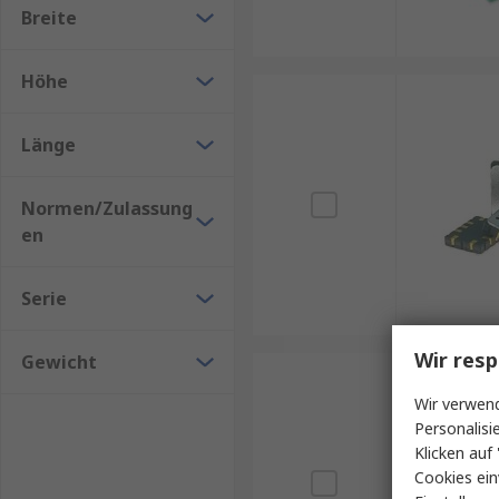
Breite
Höhe
Länge
Normen/Zulassung
en
Serie
Wir resp
Gewicht
Wir verwend
Personalisi
Klicken auf 
Cookies ein