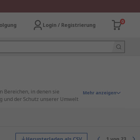
0
olgung
Login / Registrierung
 Bereichen, in denen sie
Mehr anzeigen
g und der Schutz unserer Umwelt
mmer größere Rolle. Diese
 für umweltbezogene
sgerichtet sind, mögliche
Herunterladen als CSV
1
von
23