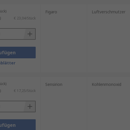
ück)
Figaro
Luftverschmutzer
)
€ 23,04/Stück
ufügen
blätter
ück)
Sensirion
Kohlenmonoxid
)
€ 17,25/Stück
ufügen