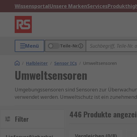
Wissensportal
Unsere Marken
Services
Produkthigh
Menü
Teile-Nr.
/
Halbleiter
/
Sensor ICs
/
Umweltsensoren
Umweltsensoren
Umgebungssensoren sind Sensoren zur Überwachung 
verwendet werden. Umweltschutz ist ein zunehmend 
sind entscheidend, um nachhaltige Maßnahmen zu er
intelligenten Geräte ermöglichen die präzise Erfas
446 Produkte angezei
Filter
Entscheidungsprozesse. Hier bei RS führen wir eine
schädliche Gase zu bewerten, die sich auf den Men
Vergleichen (0/8)
Z