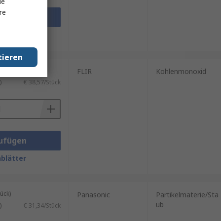
le
re
ufügen
blätter
tieren
ück)
FLIR
Kohlenmonoxid
)
€ 38,57/Stück
ufügen
blätter
ück)
Panasonic
Partikelmaterie/Sta
ub
)
€ 31,34/Stück