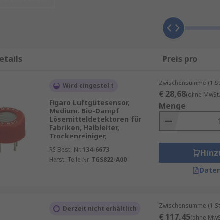
erkennen, die sowohl für die Umwelt als auch für Menschen 
dass Umweltsensoren zur Erkennung einer Reihe verschied
etails
Preis pro
Zwischensumme (1 St
Wird eingestellt
€ 28,68
(ohne MwSt.
Figaro Luftgütesensor,
Menge
Medium: Bio-Dampf
Lösemitteldetektoren für
Fabriken, Halbleiter,
Trockenreiniger,
RS Best.-Nr.
134-6673
Hinz
Herst. Teile-Nr.
TGS822-A00
Daten
Zwischensumme (1 St
Derzeit nicht erhältlich
€ 117,45
(ohne MwSt