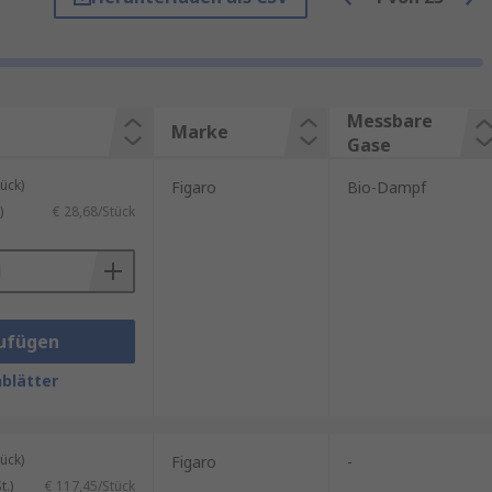
und Tiere schädlich sein können.
ener Gase verwendet werden
Messbare
Marke
Gase
ück)
Figaro
Bio-Dampf
)
€ 28,68/Stück
ufügen
blätter
ück)
Figaro
-
.)
€ 117,45/Stück