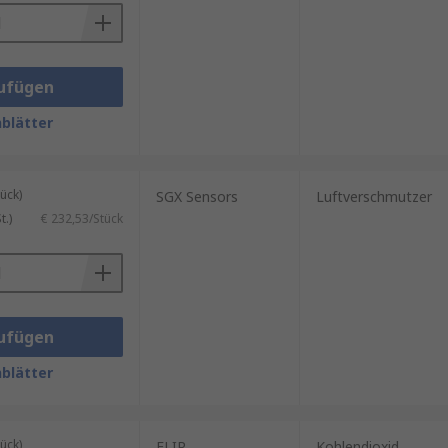
ufügen
blätter
ück)
SGX Sensors
Luftverschmutzer
.)
€ 232,53/Stück
ufügen
blätter
ück)
FLIR
Kohlendioxid