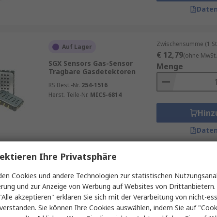
Daten
Zwischensumme (1 St
Auf Lager
€ 12,79
(ohne MwSt.
SGX Sensors Gas-Sensor
Menge
Tragbare Gasdetektoren
RS Best.-Nr.
254-1516
Herst. Teile-Nr.
MICS-6814
Hinz
Daten
ektieren Ihre Privatsphäre
Zwischensumme (1 St
Auf Lager
€ 32,30
en Cookies und andere Technologien zur statistischen Nutzungsanal
(ohne MwSt.
Sensirion Partikelsensor ±10 %
erung und zur Anzeige von Werbung auf Websites von Drittanbietern.
Menge
1s Geräte zur
"Alle akzeptieren" erklären Sie sich mit der Verarbeitung von nicht-ess
Luftqualitätsüberwachung
verstanden. Sie können Ihre Cookies auswählen, indem Sie auf "Cook
Luftgütesensor 26 g