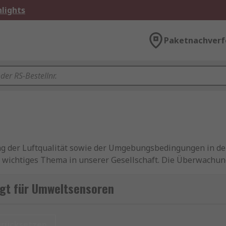
lights
Paketnachverf
der Luftqualität sowie der Umgebungsbedingungen in den
wichtiges Thema in unserer Gesellschaft. Die Überwachun
greifen. In diesem Kontext spielen Umweltsensoren eine i
sung von Umweltdaten und liefern wertvolle Informationen
gt für Umweltsensoren
 Reihe von verschiedenen Umgebungssensoren, die darauf au
schen sowie die natürliche Umgebung auswirken können.
urücksetzen