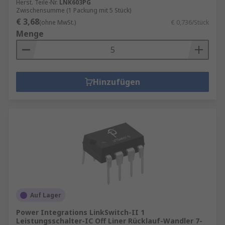
Herst. Teile-Nr.
LNK603PG
Zwischensumme (1 Packung mit 5 Stück)
€ 3,68
(ohne MwSt.)
€ 0,736/Stück
Menge
Hinzufügen
Auf Lager
Power Integrations LinkSwitch-II 1
Leistungsschalter-IC Off Liner Rücklauf-Wandler 7-