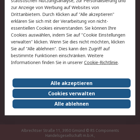
statistischen Nutzungsanalyse, zur Personalisierung und
Hilfe
zur Anzeige von Werbung auf Websites von
Drittanbietern. Durch Klicken auf "Alle akzeptieren"
Rechtliches
erklären Sie sich mit der Verarbeitung von nicht-
essentiellen Cookies einverstanden. Sie können Ihre
RS Verkaufs- und
Datenschutz
Cookies auswählen, indem Sie auf "Cookie Einstellungen
Lieferbedingungen
verwalten" klicken. Wenn Sie dies nicht möchten, klicken
Cookie-Richtlinie
Zahlungsbedingungen
Sie auf "Alle ablehnen". Dies kann den Zugriff auf
Impressum
Webseite Konditionen
bestimmte Funktionen einschränken. Weitere
Informationen finden Sie in unserer
Cookie-Richtlinie
.
Über RS
Alle akzeptieren
Unternehmen
RS weltweit
Karriere bei RS
Nachhaltigkeit
Cookies verwalten
Qualität/Zertifikate
Presse-Center
Alle ablehnen
Event-Center
Albrechtser Straße 11, 3950 Gmünd
© RS Components
Handelsgesellschaft m.b.H.,