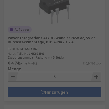
Auf Lager
Power Integrations AC/DC-Wandler 265V ac, 5V dc
Durchsteckmontage, DIP 7-Pin / 1.2 A
RS Best.-Nr.
123-5467
Herst. Teile-Nr.
LNK624PG
Zwischensumme (1 Packung mit 5 Stück)
€ 4,74
(ohne MwSt.)
€ 0,948/Stück
Menge
Hinzufügen