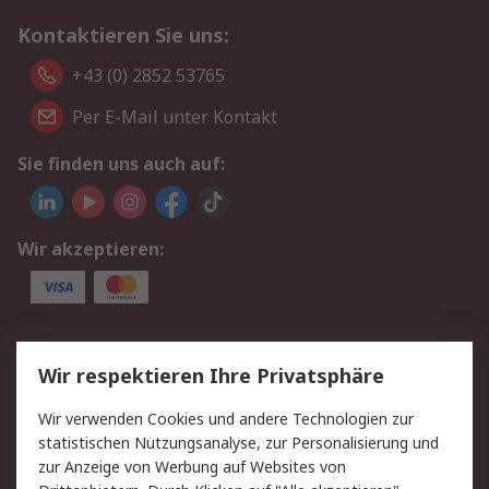
Kontaktieren Sie uns:
+43 (0) 2852 53765
Per E-Mail unter Kontakt
Sie finden uns auch auf:
Wir akzeptieren:
Service
Wir respektieren Ihre Privatsphäre
Value Added Services
Lieferlösungen
Wir verwenden Cookies und andere Technologien zur
Rücksendung/Entsorgung
Kontakt
statistischen Nutzungsanalyse, zur Personalisierung und
Hilfe
zur Anzeige von Werbung auf Websites von