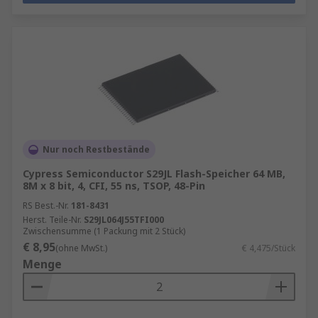
Nur noch Restbestände
Cypress Semiconductor S29JL Flash-Speicher 64 MB,
8M x 8 bit, 4, CFI, 55 ns, TSOP, 48-Pin
RS Best.-Nr.
181-8431
Herst. Teile-Nr.
S29JL064J55TFI000
Zwischensumme (1 Packung mit 2 Stück)
€ 8,95
(ohne MwSt.)
€ 4,475/Stück
Menge