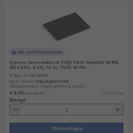
Nur noch Restbestände
Cypress Semiconductor S29JL Flash-Speicher 64 MB,
8M x 8 bit, 4, CFI, 55 ns, TSOP, 48-Pin
RS Best.-Nr.
181-8431P
Herst. Teile-Nr.
S29JL064J55TFI000
Zwischensumme 2 Stück (geliefert in Schale)
€ 8,95
(ohne MwSt.)
€ 4,475/Stück
Menge
Hinzufügen