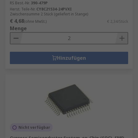
RS Best.-Nr.
390-479P
Herst. Teile-Nr.
CY8C21534-24PVXI
Zwischensumme 2 Stück (geliefert in Stange)
€ 4,68
(ohne MwSt.)
€ 2,34/Stück
Menge
Hinzufügen
Nicht verfügbar
Cypress Semiconductor System-on-Chip (SOC), SMD,