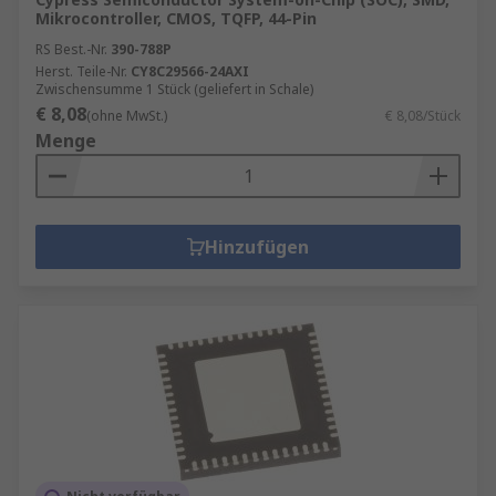
Mikrocontroller, CMOS, TQFP, 44-Pin
RS Best.-Nr.
390-788P
Herst. Teile-Nr.
CY8C29566-24AXI
Zwischensumme 1 Stück (geliefert in Schale)
€ 8,08
(ohne MwSt.)
€ 8,08/Stück
Menge
Hinzufügen