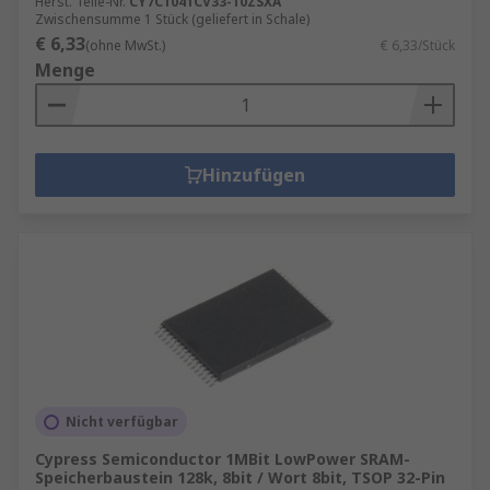
Herst. Teile-Nr.
CY7C1041CV33-10ZSXA
Zwischensumme 1 Stück (geliefert in Schale)
€ 6,33
(ohne MwSt.)
€ 6,33/Stück
Menge
Hinzufügen
Nicht verfügbar
Cypress Semiconductor 1MBit LowPower SRAM-
Speicherbaustein 128k, 8bit / Wort 8bit, TSOP 32-Pin