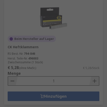
Beim Hersteller auf Lager
CK Heftklammern
RS Best.-Nr.
794-846
Herst. Teile-Nr.
496003
Zwischensumme (1 Stück)
€ 5,28
(ohne MwSt.)
€ 5,28/Stück
Menge
Hinzufügen