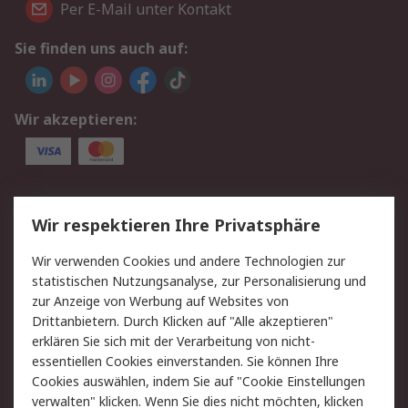
Per E-Mail unter Kontakt
Sie finden uns auch auf:
Wir akzeptieren:
Service
Wir respektieren Ihre Privatsphäre
Value Added Services
Lieferlösungen
Wir verwenden Cookies und andere Technologien zur
Rücksendung/Entsorgung
Kontakt
statistischen Nutzungsanalyse, zur Personalisierung und
Hilfe
zur Anzeige von Werbung auf Websites von
Drittanbietern. Durch Klicken auf "Alle akzeptieren"
Rechtliches
erklären Sie sich mit der Verarbeitung von nicht-
essentiellen Cookies einverstanden. Sie können Ihre
RS Verkaufs- und
Datenschutz
Cookies auswählen, indem Sie auf "Cookie Einstellungen
Lieferbedingungen
verwalten" klicken. Wenn Sie dies nicht möchten, klicken