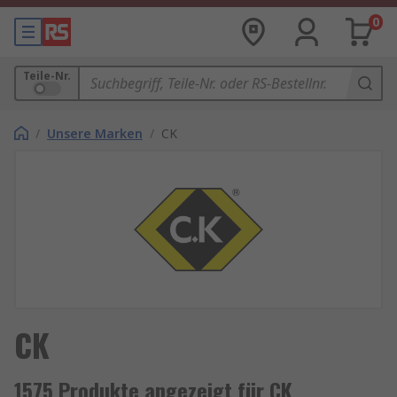
0
Teile-Nr.
/
Unsere Marken
/
CK
CK
1575 Produkte angezeigt für CK