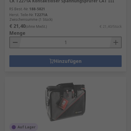
CK T2271A Kontaktloser Spannungsprüfer CAT III
RS Best.-Nr.
188-5821
Herst. Teile-Nr.
T2271A
Zwischensumme (1 Stück)
€ 21,40
(ohne MwSt.)
€ 21,40/Stück
Menge
Hinzufügen
Auf Lager