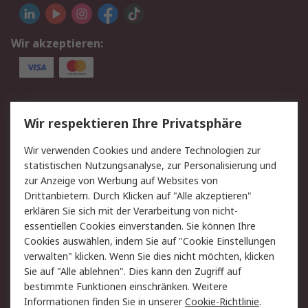
Wir akzeptieren:
Service
Wir respektieren Ihre Privatsphäre
Value Added Services
Lieferlösungen
Wir verwenden Cookies und andere Technologien zur
Rücksendung/Entsorgung
Kontakt
statistischen Nutzungsanalyse, zur Personalisierung und
Hilfe
zur Anzeige von Werbung auf Websites von
Drittanbietern. Durch Klicken auf "Alle akzeptieren"
Rechtliches
erklären Sie sich mit der Verarbeitung von nicht-
essentiellen Cookies einverstanden. Sie können Ihre
RS Verkaufs- und
Datenschutz
Cookies auswählen, indem Sie auf "Cookie Einstellungen
Lieferbedingungen
verwalten" klicken. Wenn Sie dies nicht möchten, klicken
Cookie-Richtlinie
Zahlungsbedingungen
Sie auf "Alle ablehnen". Dies kann den Zugriff auf
Impressum
Webseite Konditionen
bestimmte Funktionen einschränken. Weitere
Informationen finden Sie in unserer
Cookie-Richtlinie
.