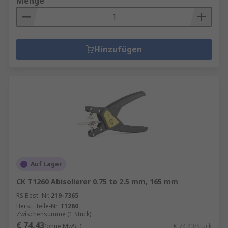
Menge
Hinzufügen
Auf Lager
CK T1260 Abisolierer 0.75 to 2.5 mm, 165 mm
RS Best.-Nr.
219-7365
Herst. Teile-Nr.
T1260
Zwischensumme (1 Stück)
€ 74,43
(ohne MwSt.)
€ 74,43/Stück