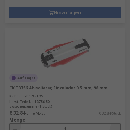
Hinzufügen
Auf Lager
CK T3756 Abisolierer, Einzelader 0.5 mm, 98 mm
RS Best.-Nr.
120-1951
Herst. Teile-Nr.
T3756 50
Zwischensumme (1 Stück)
€ 32,84
(ohne MwSt.)
€ 32,84/Stück
Menge