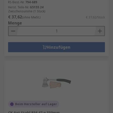
RS Best.-Nr.
794-689
Herst. Teile-Nr.
G5155 24
Zwischensumme (1 Stück)
€ 37,62
(ohne MwSt.)
€ 37,62/Stück
Menge
Hinzufügen
Beim Hersteller auf Lager
CK Axt Stahl 816.47 g 330mm