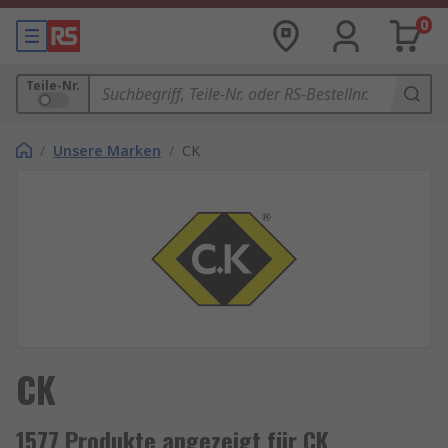
0
Teile-Nr.
/
Unsere Marken
/
CK
CK
1577 Produkte angezeigt für CK