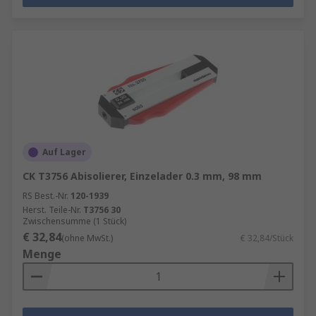
Auf Lager
CK T3756 Abisolierer, Einzelader 0.3 mm, 98 mm
RS Best.-Nr.
120-1939
Herst. Teile-Nr.
T3756 30
Zwischensumme (1 Stück)
€ 32,84
(ohne MwSt.)
€ 32,84/Stück
Menge