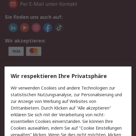
Per E-Mail unter Kontakt
Sie finden uns auch auf:
Wir akzeptieren:
Service
Wir respektieren Ihre Privatsphäre
Value Added Services
Lieferlösungen
Wir verwenden Cookies und andere Technologien zur
Rücksendung/Entsorgung
Kontakt
statistischen Nutzungsanalyse, zur Personalisierung und
Hilfe
zur Anzeige von Werbung auf Websites von
Drittanbietern. Durch Klicken auf "Alle akzeptieren"
Rechtliches
erklären Sie sich mit der Verarbeitung von nicht-
essentiellen Cookies einverstanden. Sie können Ihre
RS Verkaufs- und
Datenschutz
Cookies auswählen, indem Sie auf "Cookie Einstellungen
Lieferbedingungen
verwalten" klicken. Wenn Sie dies nicht möchten, klicken