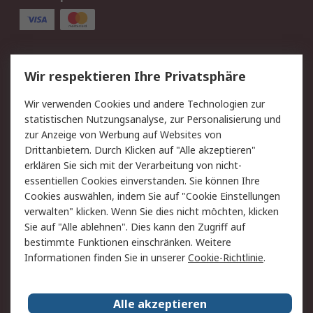
Service
Wir respektieren Ihre Privatsphäre
Value Added Services
Lieferlösungen
Wir verwenden Cookies und andere Technologien zur
Rücksendung/Entsorgung
Kontakt
statistischen Nutzungsanalyse, zur Personalisierung und
Hilfe
zur Anzeige von Werbung auf Websites von
Drittanbietern. Durch Klicken auf "Alle akzeptieren"
Rechtliches
erklären Sie sich mit der Verarbeitung von nicht-
essentiellen Cookies einverstanden. Sie können Ihre
RS Verkaufs- und
Datenschutz
Cookies auswählen, indem Sie auf "Cookie Einstellungen
Lieferbedingungen
verwalten" klicken. Wenn Sie dies nicht möchten, klicken
Cookie-Richtlinie
Zahlungsbedingungen
Sie auf "Alle ablehnen". Dies kann den Zugriff auf
Impressum
Webseite Konditionen
bestimmte Funktionen einschränken. Weitere
Informationen finden Sie in unserer
Cookie-Richtlinie
.
Über RS
Alle akzeptieren
Unternehmen
RS weltweit