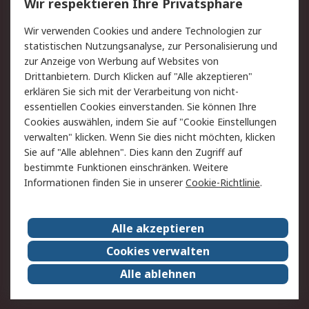
Wir respektieren Ihre Privatsphäre
Value Added Services
Lieferlösungen
Wir verwenden Cookies und andere Technologien zur
Rücksendung/Entsorgung
Kontakt
statistischen Nutzungsanalyse, zur Personalisierung und
Hilfe
zur Anzeige von Werbung auf Websites von
Drittanbietern. Durch Klicken auf "Alle akzeptieren"
Rechtliches
erklären Sie sich mit der Verarbeitung von nicht-
essentiellen Cookies einverstanden. Sie können Ihre
RS Verkaufs- und
Datenschutz
Cookies auswählen, indem Sie auf "Cookie Einstellungen
Lieferbedingungen
verwalten" klicken. Wenn Sie dies nicht möchten, klicken
Cookie-Richtlinie
Zahlungsbedingungen
Sie auf "Alle ablehnen". Dies kann den Zugriff auf
Impressum
Webseite Konditionen
bestimmte Funktionen einschränken. Weitere
Informationen finden Sie in unserer
Cookie-Richtlinie
.
Über RS
Alle akzeptieren
Unternehmen
RS weltweit
Karriere bei RS
Nachhaltigkeit
Cookies verwalten
Qualität/Zertifikate
Presse-Center
Alle ablehnen
Event-Center