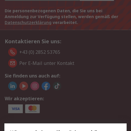
Die personenbezogenen Daten, die Sie uns bei
Anmeldung zur Verfügung stellen, werden gemäß der
Datenschutzerklärung
verarbeitet.
Kontaktieren Sie uns:
+43 (0) 2852 53765
Per E-Mail unter Kontakt
Sie finden uns auch auf:
Wir akzeptieren:
Service