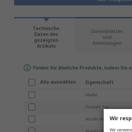
Technische
Datenblätter
Daten des
und
gezeigten
Anleitungen
Artikels
Finden Sie ähnliche Produkte, indem Sie 
Alle auswählen
Eigenschaft
Marke
Produkt Typ
Wir resp
Anzahl der Eingänge
Wir verwend
Anzahl der Ausgänge