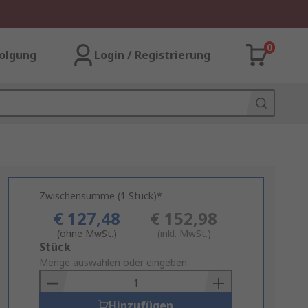
0
olgung
Login / Registrierung
Zwischensumme (1 Stück)*
€ 127,48
€ 152,98
(ohne MwSt.)
(inkl. MwSt.)
Add
Stück
to
Menge auswählen oder eingeben
Basket
Hinzufügen