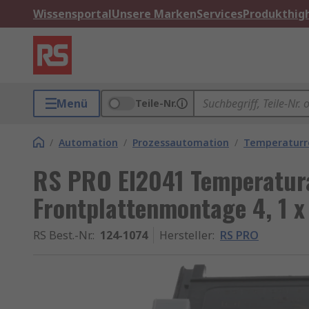
Wissensportal
Unsere Marken
Services
Produkthigh
Menü
Teile-Nr.
/
Automation
/
Prozessautomation
/
Temperaturr
RS PRO EI2041 Temperatur
Frontplattenmontage 4, 1 x
RS Best.-Nr.
:
124-1074
Hersteller
:
RS PRO