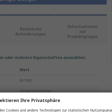
Informationen
Rechtliche
zur
Anforderungen
Produktgruppe
ein oder mehrere Eigenschaften auswählen.
Wert
RS PRO
Temperaturanzeige
ektieren Ihre Privatsphäre
4
en Cookies und andere Technologien zur statistischen Nutzungsanal
1