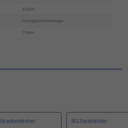
EI2041
Frontplattenmontage
71mm
Schraubendreher
M.2 Festplatten