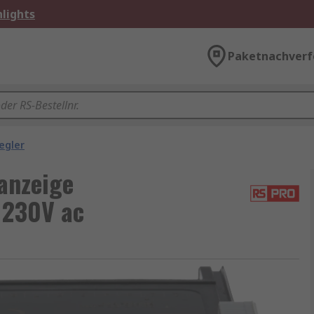
lights
Paketnachverf
egler
anzeige
 230V ac