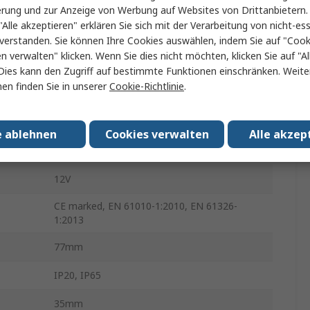
erung und zur Anzeige von Werbung auf Websites von Drittanbietern.
"Alle akzeptieren" erklären Sie sich mit der Verarbeitung von nicht-ess
25mA
verstanden. Sie können Ihre Cookies auswählen, indem Sie auf "Cook
.
0°C
en verwalten" klicken. Wenn Sie dies nicht möchten, klicken Sie auf "Al
Dies kann den Zugriff auf bestimmte Funktionen einschränken. Weite
eratur
50°C
en finden Sie in unserer
Cookie-Richtlinie
.
Schraube
e ablehnen
Cookies verwalten
Alle akzep
230V ac
12V
CE marked, EN 61010-1:2010, EN 61326-
1:2013
77mm
IP20, IP65
35mm