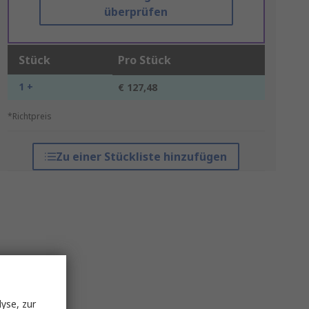
überprüfen
Stück
Pro Stück
1 +
€ 127,48
*Richtpreis
Zu einer Stückliste hinzufügen
yse, zur