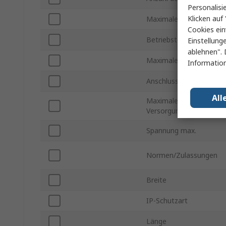
Personalisi
Klicken auf 
Maximale Stromstärke
Cookies ein
Betriebstemperatur min
Einstellung
ablehnen". 
Maximale Betriebstemp
Information
Anschlusstyp
All
Maximale
Versorgungsspannung
Spannung max.
Normen/Zulassungen
Breite
IP-Schutzart
Länge