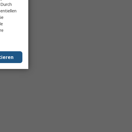
 Durch
entiellen
ie
le
re
tieren