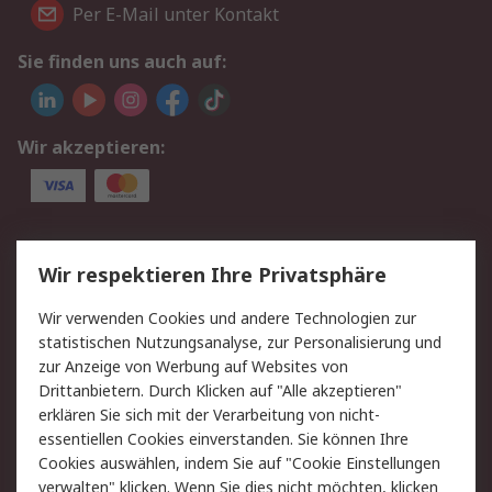
Per E-Mail unter Kontakt
Sie finden uns auch auf:
Wir akzeptieren:
Service
Wir respektieren Ihre Privatsphäre
Value Added Services
Lieferlösungen
Wir verwenden Cookies und andere Technologien zur
Rücksendung/Entsorgung
Kontakt
statistischen Nutzungsanalyse, zur Personalisierung und
Hilfe
zur Anzeige von Werbung auf Websites von
Drittanbietern. Durch Klicken auf "Alle akzeptieren"
Rechtliches
erklären Sie sich mit der Verarbeitung von nicht-
essentiellen Cookies einverstanden. Sie können Ihre
RS Verkaufs- und
Datenschutz
Cookies auswählen, indem Sie auf "Cookie Einstellungen
Lieferbedingungen
verwalten" klicken. Wenn Sie dies nicht möchten, klicken