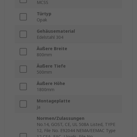
MCSS
Türtyp
Opak
Gehäusematerial
Edelstahl 304
Äußere Breite
800mm
Äußere Tiefe
500mm
Äußere Höhe
1800mm
Montageplatte
Ja
Normen/Zulassungen
No.14, GOST, CE, UL 508A Listed, TYPE
12, File No. E92044 NEMA/EEMAC Type
12 CSA, EAC, Lloyds, File No.