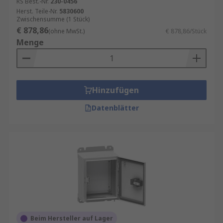
RS Best.-Nr.
230-0456
Herst. Teile-Nr.
5830600
Zwischensumme (1 Stück)
€ 878,86
(ohne MwSt.)
€ 878,86/Stück
Menge
Hinzufügen
Datenblätter
Beim Hersteller auf Lager