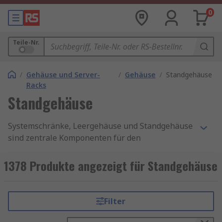
0
Teile-Nr.
/
Gehäuse und Server-
/
Gehäuse
/
Standgehäuse
Racks
Standgehäuse
Systemschränke, Leergehäuse und Standgehäuse
sind zentrale Komponenten für den
professionellen Aufbau von Steuerungs-,
Automatisierungs- und Elektroinstallationen. Sie
1378 Produkte angezeigt für Standgehäuse
dienen nicht nur der sicheren Aufnahme
technischer Komponenten, sondern schützen
diese zuverlässig vor äußeren Einflüssen wie
Filter
Staub, Feuchtigkeit oder mechanischen
Einwirkungen.