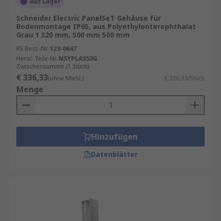
Auf Lager
Schneider Electric PanelSeT Gehäuse für
Bodenmontage IP65, aus Polyethylenterephthalat
Grau 1 320 mm, 500 mm 500 mm
RS Best.-Nr.
123-0647
Herst. Teile-Nr.
NSYPLA553G
Zwischensumme (1 Stück)
€ 336,33
(ohne MwSt.)
€ 336,33/Stück
Menge
Hinzufügen
Datenblätter