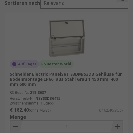
Sortieren nach
Relevanz
Standgehäuse sind freistehende, robuste
Gehäusesysteme – meist aus
pulverbeschichtetem Stahl oder Edelstahl – und
werden branchenübergreifend eingesetzt, etwa
in der Elektrotechnik, im Maschinenbau oder in
der Gebäudeautomation. Sie bieten durchdachte
Lösungen für die Unterbringung von
Steuerungseinheiten, Schaltgeräten und
Auf Lager
RS Better World
Elektronikbaugruppen.
Schneider Electric PanelSeT S3DM/S3DB Gehäuse für
Bodenmontage IP66, aus Stahl Grau 1 150 mm, 400
Ob als zentraler Schaltschrank, Verteilerbox oder
mm 600 mm
Steuergehäuse – Standgehäuse ermöglichen eine
RS Best.-Nr.
219-8687
strukturierte, sichere und normgerechte
Herst. Teile-Nr.
NSYS3DB6415
Unterbringung technischer Systeme und lassen
Zwischensumme (1 Stück)
€ 162,40
sich optimal in industrielle Infrastrukturen
(ohne MwSt.)
€ 162,40/Stück
Menge
integrieren.
Leergehäuse kaufen