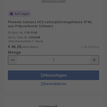
Auf Lager
Phoenix Contact UCS Leiterplattengehäuse IP40,
aus Polycarbonat Schwarz
RS Best.-Nr.
179-3140
Herst. Teile-Nr.
2203448
Zwischensumme (1 Stück)
€ 46,26
(ohne MwSt.)
€ 46,26/Stück
Menge
Hinzufügen
Datenblätter