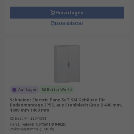
Hinzufügen
Unser Sortiment enthält Qualitätsprodukte von
Marken wie
ABB
,
Schneider Electric
, etc.
Datenblätter
Informationen zur spätesten Bestelluhrzeit für
eine garantierte Lieferung am nächsten Werktag
sowie zum Mindestbestellwert für eine
kostenfreie Lieferung finden Sie auf der
jeweiligen Produktseite.
RS ist der Ansprechpartner für Ihren Einkauf
Ihrer Systemschränke mit unserem
RS
Purchasing Manager
Auf Lager
RS Better World
.
Schneider Electric PanelSeT SM Gehäuse für
Typische Merkmale moderner
Bodenmontage IP55, aus Stahlblech Grau 2 400 mm,
1000 mm 1400 mm
Standgehäuse
RS Best.-Nr.
220-1581
Herst. Teile-Nr.
NSYSM1410402D
Flexible Bauformen
: Wahlweise als
Ein
-,
Zwischensumme (1 Stück)