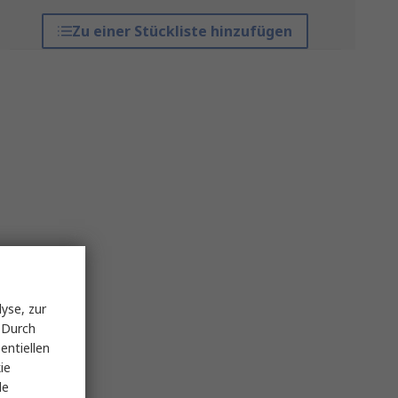
Zu einer Stückliste hinzufügen
yse, zur
 Durch
entiellen
ie
le