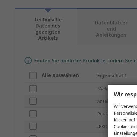
Technische
Datenblätter
Daten des
und
gezeigten
Anleitungen
Artikels
Finden Sie ähnliche Produkte, indem Sie 
Alle auswählen
Eigenschaft
Marke
Wir resp
Anzahl Türen
Wir verwend
Personalisi
Produkt Typ
Klicken auf 
IP-Schutzart
Cookies ein
Einstellung