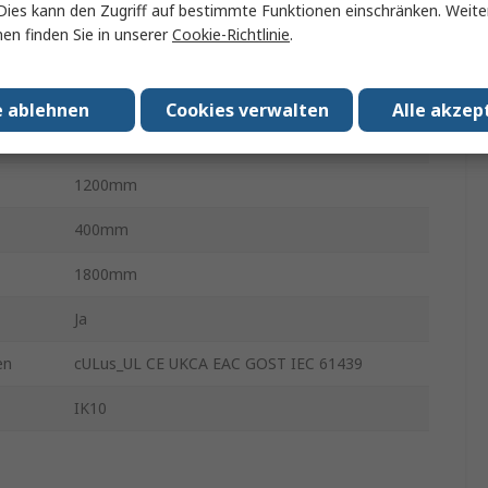
EKDS
Dies kann den Zugriff auf bestimmte Funktionen einschränken. Weite
en finden Sie in unserer
Cookie-Richtlinie
.
Geschweißt
Doppeltür
e ablehnen
Cookies verwalten
Alle akzep
Edelstahl 304
1200mm
400mm
1800mm
Ja
en
cULus_UL CE UKCA EAC GOST IEC 61439
IK10