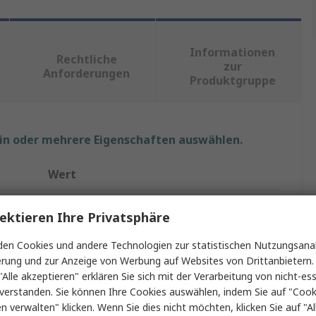
Informationen
Rechtliche
zur
Anforderungen
Produktgruppe
ein oder mehrere Eigenschaften auswählen.
Wert
nVent HOFFMAN
ektieren Ihre Privatsphäre
2
en Cookies und andere Technologien zur statistischen Nutzungsanal
erung und zur Anzeige von Werbung auf Websites von Drittanbietern.
Gehäuse für Bodenmontage
"Alle akzeptieren" erklären Sie sich mit der Verarbeitung von nicht-ess
IP55
verstanden. Sie können Ihre Cookies auswählen, indem Sie auf "Cook
en verwalten" klicken. Wenn Sie dies nicht möchten, klicken Sie auf "Al