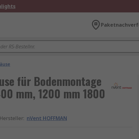
lights
Paketnachverf
äuse
use für Bodenmontage
2 400 mm, 1200 mm 1800
Hersteller
:
nVent HOFFMAN