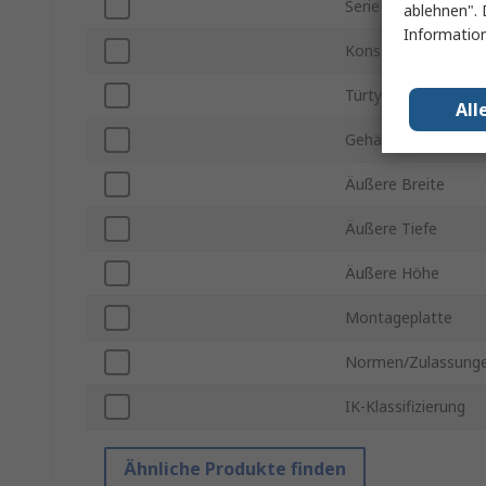
Serie
ablehnen". 
Information
Konstruktion
Türtyp
All
Gehäusematerial
Äußere Breite
Äußere Tiefe
Äußere Höhe
Montageplatte
Normen/Zulassung
IK-Klassifizierung
Ähnliche Produkte finden