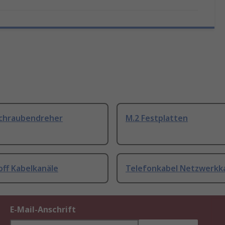
Schraubendreher
M.2 Festplatten
off Kabelkanäle
Telefonkabel Netzwerkk
E-Mail-Anschrift