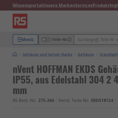
Wissensportal
Unsere Marken
Services
Produkthigh
Menü
Teile-Nr.
/
Gehäuse und Server-Racks
/
Gehäuse
/
Standgeh
nVent HOFFMAN EKDS Gehä
IP55, aus Edelstahl 304 
mm
RS Best.-Nr.
:
275-266
Herst. Teile-Nr.
:
EKDS18124