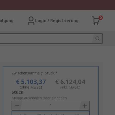
0
olgung
Login / Registrierung
Zwischensumme (1 Stück)*
€ 5.103,37
€ 6.124,04
(ohne MwSt.)
(inkl. MwSt.)
Add
Stück
to
Menge auswählen oder eingeben
Basket