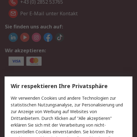
+43 (0) 2852 53765
Per E-Mail unter Kontakt
Sie finden uns auch auf:
Wir akzeptieren:
Service
Wir respektieren Ihre Privatsphäre
Value Added Services
Lieferlösungen
Wir verwenden Cookies und andere Technologien zur
Rücksendung/Entsorgung
Kontakt
statistischen Nutzungsanalyse, zur Personalisierung und
Hilfe
zur Anzeige von Werbung auf Websites von
Drittanbietern. Durch Klicken auf "Alle akzeptieren"
Rechtliches
erklären Sie sich mit der Verarbeitung von nicht-
essentiellen Cookies einverstanden. Sie können Ihre
RS Verkaufs- und
Datenschutz