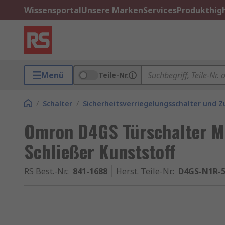
Wissensportal
Unsere Marken
Services
Produkthigh
Menü
Teile-Nr.
/
Schalter
/
Sicherheitsverriegelungsschalter und 
Omron D4GS Türschalter Mi
Schließer Kunststoff
RS Best.-Nr.
:
841-1688
Herst. Teile-Nr.
:
D4GS-N1R-