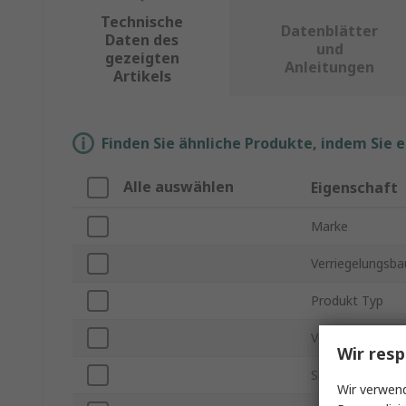
Technische
Datenblätter
Daten des
und
gezeigten
Anleitungen
Artikels
Finden Sie ähnliche Produkte, indem Sie 
Alle auswählen
Eigenschaft
Marke
Verriegelungsba
Produkt Typ
Verriegelung
Wir resp
Sicherheitskont
Wir verwend