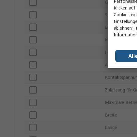
Personalisi
Gehäusemateria
Klicken auf 
Cookies ein
Serie
Einstellung
Betriebstempera
ablehnen". 
Information
Kontaktspannu
IP-Schutzart
All
Anzahl der Hilf
Kontaktspannu
Zulassung für G
Maximale Betri
Breite
Länge