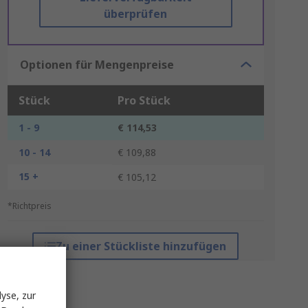
überprüfen
Optionen für Mengenpreise
Stück
Pro Stück
1 - 9
€ 114,53
10 - 14
€ 109,88
15 +
€ 105,12
*Richtpreis
Zu einer Stückliste hinzufügen
yse, zur