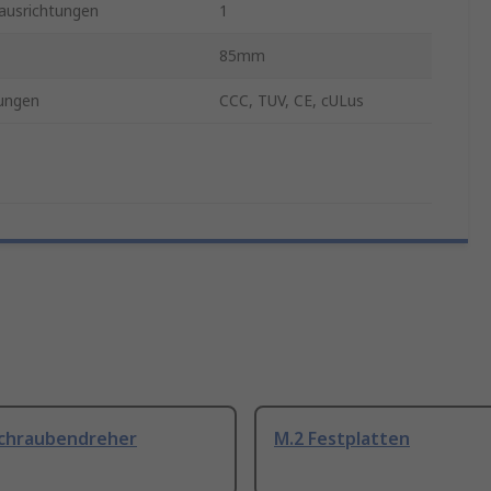
ausrichtungen
1
85mm
ungen
CCC, TUV, CE, cULus
Schraubendreher
M.2 Festplatten