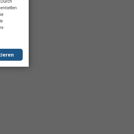
 Durch
entiellen
ie
le
re
tieren