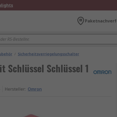
lights
Paketnachverf
Zubehör
/
Sicherheitsverriegelungsschalter
t Schlüssel Schlüssel 1
5
Hersteller
:
Omron