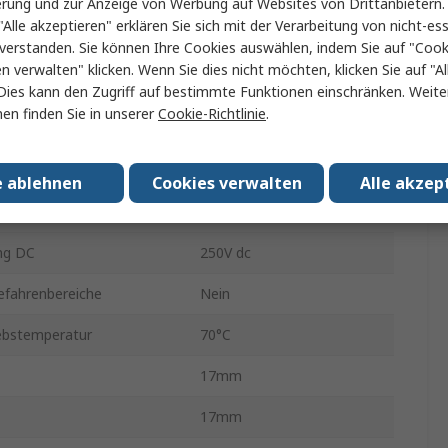
erung und zur Anzeige von Werbung auf Websites von Drittanbietern.
l
Kunststoff
"Alle akzeptieren" erklären Sie sich mit der Verarbeitung von nicht-ess
verstanden. Sie können Ihre Cookies auswählen, indem Sie auf "Cook
D4GS
en verwalten" klicken. Wenn Sie dies nicht möchten, klicken Sie auf "Al
tur min.
-30°C
Dies kann den Zugriff auf bestimmte Funktionen einschränken. Weite
en finden Sie in unserer
Cookie-Richtlinie
.
ng AC
240V ac
IP67
e ablehnen
Cookies verwalten
Alle akzep
skontakte
1
ng DC
250V dc
efahrenbereiche
Nein
ebstemperatur
70°C
17mm
17mm