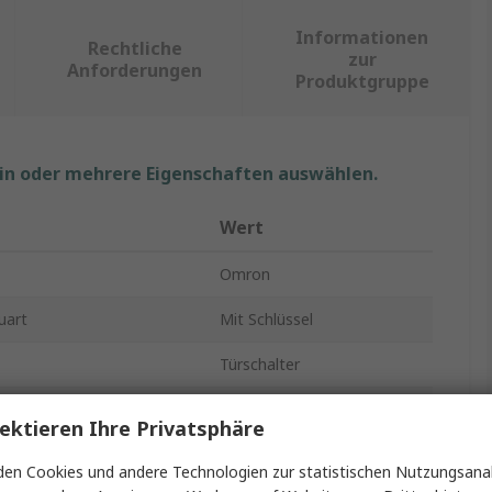
Informationen
Rechtliche
zur
Anforderungen
Produktgruppe
ein oder mehrere Eigenschaften auswählen.
Wert
Omron
uart
Mit Schlüssel
Türschalter
Schlüssel
ektieren Ihre Privatsphäre
akte
1 Schließer
en Cookies und andere Technologien zur statistischen Nutzungsanal