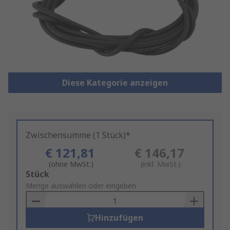
Diese Kategorie anzeigen
Zwischensumme (1 Stück)*
€ 121,81
€ 146,17
(ohne MwSt.)
(inkl. MwSt.)
Add
Stück
to
Menge auswählen oder eingeben
Basket
Hinzufügen