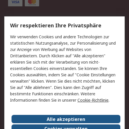
Service
Wir respektieren Ihre Privatsphäre
Value Added Services
Lieferlösungen
Wir verwenden Cookies und andere Technologien zur
Rücksendung/Entsorgung
Kontakt
statistischen Nutzungsanalyse, zur Personalisierung und
Hilfe
zur Anzeige von Werbung auf Websites von
Drittanbietern. Durch Klicken auf "Alle akzeptieren"
Rechtliches
erklären Sie sich mit der Verarbeitung von nicht-
essentiellen Cookies einverstanden. Sie können Ihre
RS Verkaufs- und
Datenschutz
Cookies auswählen, indem Sie auf "Cookie Einstellungen
Lieferbedingungen
verwalten" klicken. Wenn Sie dies nicht möchten, klicken
Cookie-Richtlinie
Zahlungsbedingungen
Sie auf "Alle ablehnen". Dies kann den Zugriff auf
Impressum
Webseite Konditionen
bestimmte Funktionen einschränken. Weitere
Informationen finden Sie in unserer
Cookie-Richtlinie
.
Über RS
Alle akzeptieren
Unternehmen
RS weltweit
Karriere bei RS
Nachhaltigkeit
Cookies verwalten