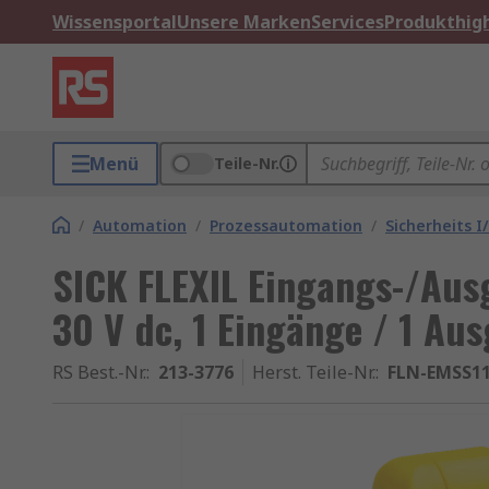
Wissensportal
Unsere Marken
Services
Produkthigh
Menü
Teile-Nr.
/
Automation
/
Prozessautomation
/
Sicherheits 
SICK FLEXIL Eingangs-/Aus
30 V dc, 1 Eingänge / 1 Au
RS Best.-Nr.
:
213-3776
Herst. Teile-Nr.
:
FLN-EMSS1