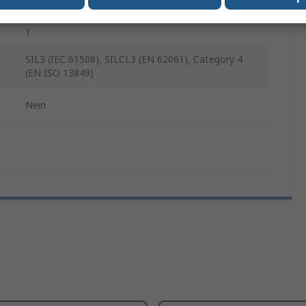
1
1
SIL3 (IEC 61508), SILCL3 (EN 62061), Category 4
(EN ISO 13849)
Nein