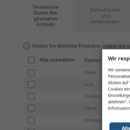
Technische
Datenblätter
Daten des
und
gezeigten
Anleitungen
Artikels
Finden Sie ähnliche Produkte, indem Sie 
Wir resp
Alle auswählen
Eigenschaft
Wir verwend
Marke
Personalisi
Klicken auf 
Serie
Cookies ein
Einstellung
Produkt Typ
ablehnen". 
Information
Subtyp
Versorgungsspannung
All