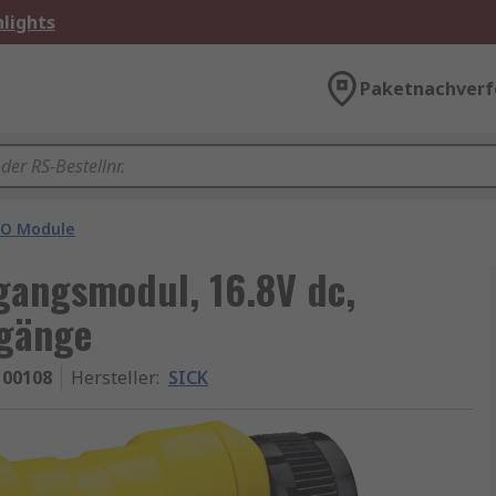
lights
Paketnachverf
I/O Module
gangsmodul, 16.8V dc,
sgänge
100108
Hersteller
:
SICK