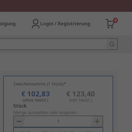
0
olgung
Login / Registrierung
Zwischensumme (1 Stück)*
€ 102,83
€ 123,40
(ohne MwSt.)
(inkl. MwSt.)
Add
Stück
to
Menge auswählen oder eingeben
Basket