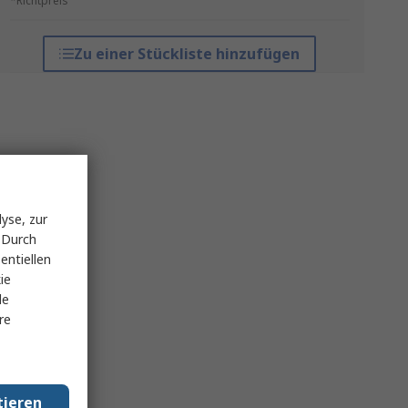
*Richtpreis
Zu einer Stückliste hinzufügen
yse, zur
 Durch
entiellen
ie
le
re
tieren