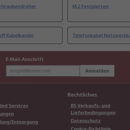
Schraubendreher
M.2 Festplatten
off Kabelkanäle
Telefonkabel Netzwerkk
E-Mail-Anschrift
Anmelden
Rechtliches
ded Services
RS Verkaufs- und
Lieferbedingungen
sungen
Datenschutz
dung/Entsorgung
Cookie-Richtlinie