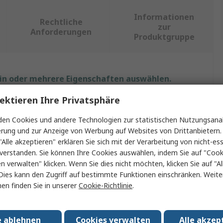
Informationen
Rechtliche
zur
Anforderungen
Produktgruppe
ein oder mehrere Eigenschaften auswählen.
ektieren Ihre Privatsphäre
Wert
en Cookies und andere Technologien zur statistischen Nutzungsanal
SICK
erung und zur Anzeige von Werbung auf Websites von Drittanbietern.
"Alle akzeptieren" erklären Sie sich mit der Verarbeitung von nicht-ess
FLEXIL
verstanden. Sie können Ihre Cookies auswählen, indem Sie auf "Cook
en verwalten" klicken. Wenn Sie dies nicht möchten, klicken Sie auf "Al
Eingangs-/Ausgangsmodul
Dies kann den Zugriff auf bestimmte Funktionen einschränken. Weite
en finden Sie in unserer
Cookie-Richtlinie
.
Flexi-Loop/Knoten für Sicherheitssensor
16.8, 30V dc
e ablehnen
Cookies verwalten
Alle akzep