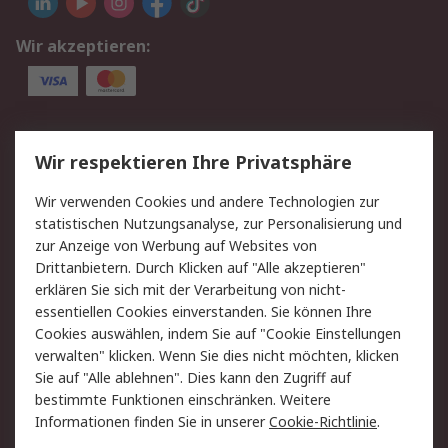
Wir akzeptieren:
Service
Wir respektieren Ihre Privatsphäre
Value Added Services
Lieferlösungen
Wir verwenden Cookies und andere Technologien zur
Rücksendung/Entsorgung
Kontakt
statistischen Nutzungsanalyse, zur Personalisierung und
Hilfe
zur Anzeige von Werbung auf Websites von
Drittanbietern. Durch Klicken auf "Alle akzeptieren"
Rechtliches
erklären Sie sich mit der Verarbeitung von nicht-
essentiellen Cookies einverstanden. Sie können Ihre
RS Verkaufs- und
Datenschutz
Cookies auswählen, indem Sie auf "Cookie Einstellungen
Lieferbedingungen
verwalten" klicken. Wenn Sie dies nicht möchten, klicken
Cookie-Richtlinie
Zahlungsbedingungen
Sie auf "Alle ablehnen". Dies kann den Zugriff auf
Impressum
Webseite Konditionen
bestimmte Funktionen einschränken. Weitere
Informationen finden Sie in unserer
Cookie-Richtlinie
.