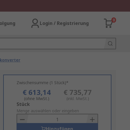
0
olgung
Login / Registrierung
-konverter
Zwischensumme (1 Stück)*
€ 613,14
€ 735,77
(ohne MwSt.)
(inkl. MwSt.)
Add
Stück
to
Menge auswählen oder eingeben
Basket
Hinzufügen