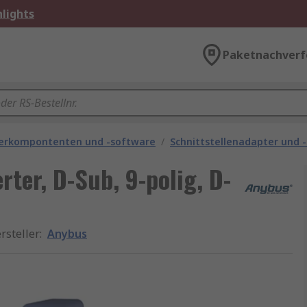
lights
Paketnachverf
rkompontenten und -software
/
Schnittstellenadapter und 
ter, D-Sub, 9-polig, D-
rsteller
:
Anybus