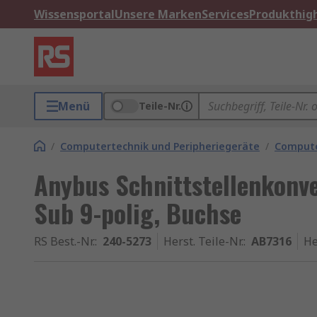
Wissensportal
Unsere Marken
Services
Produkthigh
Menü
Teile-Nr.
/
Computertechnik und Peripheriegeräte
/
Compute
Anybus Schnittstellenkonver
Sub 9-polig, Buchse
RS Best.-Nr.
:
240-5273
Herst. Teile-Nr.
:
AB7316
He