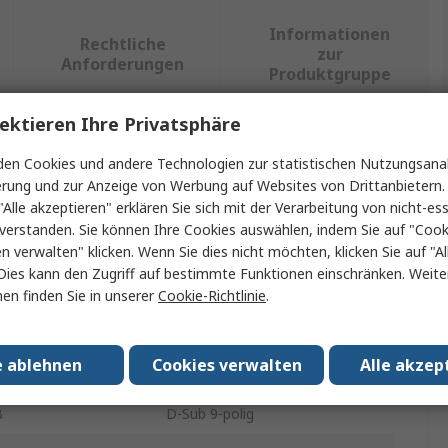
Informationen
Rechtliche
zur
Anforderungen
Produktgruppe
ektieren Ihre Privatsphäre
ein oder mehrere Eigenschaften auswählen.
en Cookies und andere Technologien zur statistischen Nutzungsanal
erung und zur Anzeige von Werbung auf Websites von Drittanbietern.
Wert
"Alle akzeptieren" erklären Sie sich mit der Verarbeitung von nicht-ess
verstanden. Sie können Ihre Cookies auswählen, indem Sie auf "Cook
Anybus
en verwalten" klicken. Wenn Sie dies nicht möchten, klicken Sie auf "Al
Dies kann den Zugriff auf bestimmte Funktionen einschränken. Weite
Schnittstellenkonverter
en finden Sie in unserer
Cookie-Richtlinie
.
A
D-Sub, 9-polig
e ablehnen
Cookies verwalten
Alle akzep
erbinders A
Buchse
B
D-Sub 9-polig