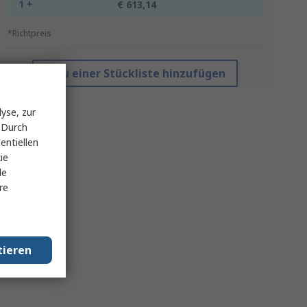
1 +
€ 613,14
*Richtpreis
Zu einer Stückliste hinzufügen
yse, zur
 Durch
entiellen
ie
le
re
tieren