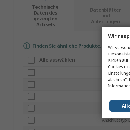
Technische
Datenblätter
Daten des
und
gezeigten
Anleitungen
Artikels
Wir resp
Finden Sie ähnliche Produkte, indem Sie 
Wir verwend
Personalisi
Alle auswählen
Eigenschaft
Klicken auf 
Cookies ein
Marke
Einstellung
ablehnen". 
Produkt Typ
Information
Anschlusstyp 
All
Gender Steckv
Anschlusstyp 