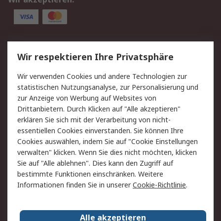
Service
Wir respektieren Ihre Privatsphäre
Value Added Services
Lieferlösungen
Wir verwenden Cookies und andere Technologien zur
Rücksendung/Entsorgung
Kontakt
statistischen Nutzungsanalyse, zur Personalisierung und
Hilfe
zur Anzeige von Werbung auf Websites von
Drittanbietern. Durch Klicken auf "Alle akzeptieren"
Rechtliches
erklären Sie sich mit der Verarbeitung von nicht-
essentiellen Cookies einverstanden. Sie können Ihre
RS Verkaufs- und
Datenschutz
Cookies auswählen, indem Sie auf "Cookie Einstellungen
Lieferbedingungen
verwalten" klicken. Wenn Sie dies nicht möchten, klicken
Cookie-Richtlinie
Zahlungsbedingungen
Sie auf "Alle ablehnen". Dies kann den Zugriff auf
Impressum
Webseite Konditionen
bestimmte Funktionen einschränken. Weitere
Informationen finden Sie in unserer
Cookie-Richtlinie
.
Über RS
Alle akzeptieren
Unternehmen
RS weltweit