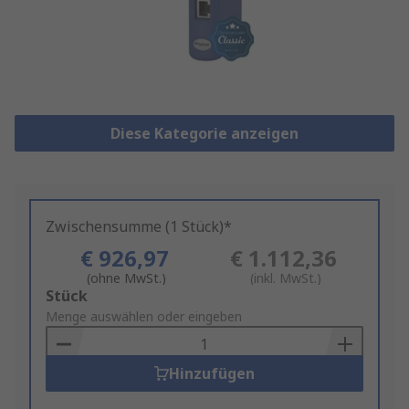
Diese Kategorie anzeigen
Zwischensumme (1 Stück)*
€ 926,97
€ 1.112,36
(ohne MwSt.)
(inkl. MwSt.)
Add
Stück
to
Menge auswählen oder eingeben
Basket
Hinzufügen