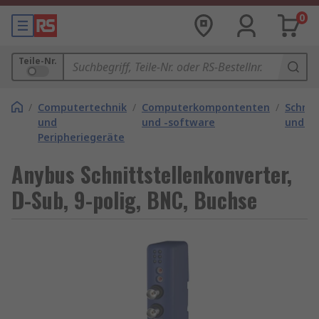
0
Teile-Nr.
/
Computertechnik
/
Computerkompontenten
/
Schnit
und
und -software
und -k
Peripheriegeräte
Anybus Schnittstellenkonverter,
D-Sub, 9-polig, BNC, Buchse