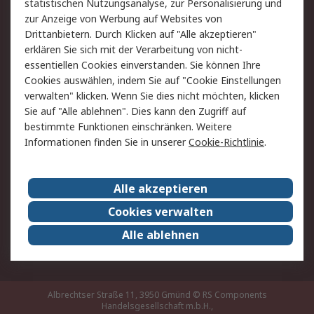
statistischen Nutzungsanalyse, zur Personalisierung und
Hilfe
zur Anzeige von Werbung auf Websites von
Drittanbietern. Durch Klicken auf "Alle akzeptieren"
Rechtliches
erklären Sie sich mit der Verarbeitung von nicht-
essentiellen Cookies einverstanden. Sie können Ihre
RS Verkaufs- und
Datenschutz
Cookies auswählen, indem Sie auf "Cookie Einstellungen
Lieferbedingungen
verwalten" klicken. Wenn Sie dies nicht möchten, klicken
Cookie-Richtlinie
Zahlungsbedingungen
Sie auf "Alle ablehnen". Dies kann den Zugriff auf
Impressum
Webseite Konditionen
bestimmte Funktionen einschränken. Weitere
Informationen finden Sie in unserer
Cookie-Richtlinie
.
Über RS
Alle akzeptieren
Unternehmen
RS weltweit
Karriere bei RS
Nachhaltigkeit
Cookies verwalten
Qualität/Zertifikate
Presse-Center
Alle ablehnen
Event-Center
Albrechtser Straße 11, 3950 Gmünd
© RS Components
Handelsgesellschaft m.b.H.,