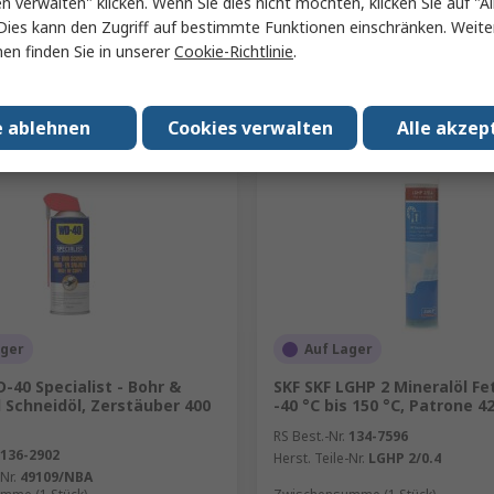
en verwalten" klicken. Wenn Sie dies nicht möchten, klicken Sie auf "Al
Dies kann den Zugriff auf bestimmte Funktionen einschränken. Weite
en finden Sie in unserer
Cookie-Richtlinie
.
Hinzufügen
Hinzufügen
Vergleichen
Vergleichen
e ablehnen
Cookies verwalten
Alle akzep
ager
Auf Lager
40 Specialist - Bohr &
SKF SKF LGHP 2 Mineralöl Fe
 Schneidöl, Zerstäuber 400
-40 °C bis 150 °C, Patrone 4
RS Best.-Nr.
134-7596
136-2902
Herst. Teile-Nr.
LGHP 2/0.4
Nr.
49109/NBA