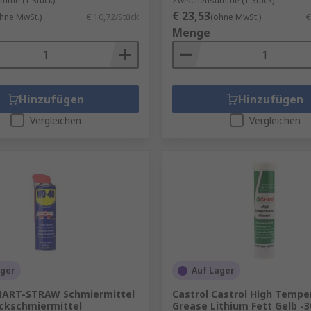
mme (1 Stück)
Zwischensumme (1 Stück)
€ 23,53
hne MwSt.)
€ 10,72/Stück
(ohne MwSt.)
€
Menge
Hinzufügen
Hinzufügen
Vergleichen
Vergleichen
ager
Auf Lager
ART-STRAW Schmiermittel
Castrol Castrol High Tempe
kschmiermittel
Grease Lithium Fett Gelb -3