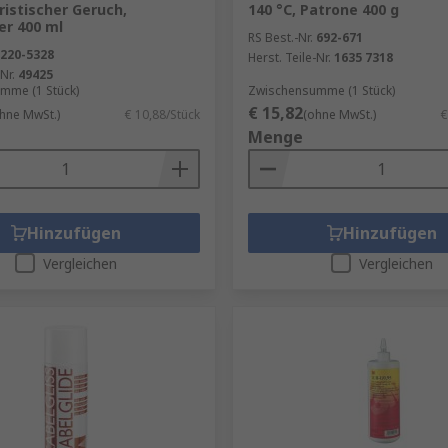
istischer Geruch,
140 °C, Patrone 400 g
er 400 ml
RS Best.-Nr.
692-671
220-5328
Herst. Teile-Nr.
1635 7318
Nr.
49425
mme (1 Stück)
Zwischensumme (1 Stück)
€ 15,82
hne MwSt.)
€ 10,88/Stück
(ohne MwSt.)
€
Menge
Hinzufügen
Hinzufügen
Vergleichen
Vergleichen