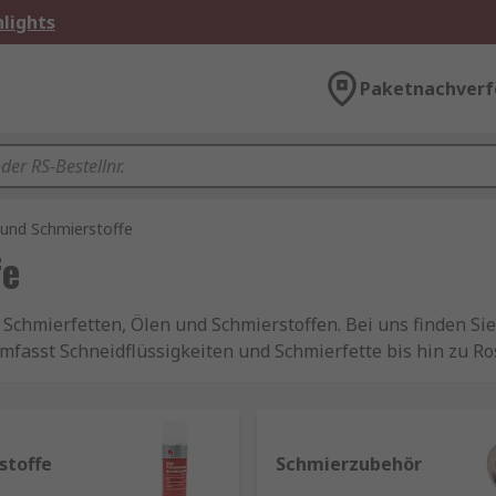
lights
Paketnachverf
 und Schmierstoffe
fe
chmierfetten, Ölen und Schmierstoffen. Bei uns finden Sie 
asst Schneidflüssigkeiten und Schmierfette bis hin zu Ros
ewegung befindenden Oberflächen eingebracht, um die Reib
stoffe
Schmierzubehör
 "Rutschigkeit". Schmierstoffe können in vielen verschie