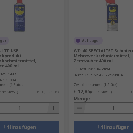
ager
Auf Lager
ULTI-USE
WD-40 SPECIALIST Schmier
ckprodukt
Mehrzweckschmiermittel,
kschmiermittel,
Zerstäuber 400 ml
er 400 ml
RS Best.-Nr.
136-2894
349-1437
Herst. Teile-Nr.
49377/25NBA
Nr.
69004
mme (1 Stück)
Zwischensumme (1 Stück)
€ 12,86
hne MwSt.)
€ 10,11/Stück
(ohne MwSt.)
€
Menge
Hinzufügen
Hinzufügen