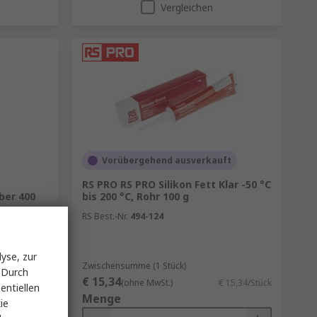
Vergleichen
Vorübergehend ausverkauft
RS PRO RS PRO Silikon Fett Klar -50 °C
ber 400
bis 200 °C, Rohr 100 g
RS Best.-Nr.
494-124
yse, zur
Zwischensumme (1 Stück)
 Durch
€ 15,34
 26,22/Stück
(ohne MwSt.)
€ 15,34/Stück
entiellen
Menge
ie