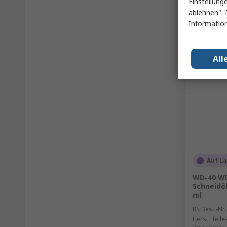
Einstellung
ablehnen". 
Information
All
Auf L
WD-40 WD-
Schneidöl
ml
RS Best.-Nr.
Herst. Teile-