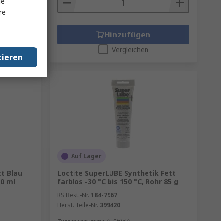
le
re
Hinzufügen
Vergleichen
tieren
Auf Lager
tt Blau
Loctite SuperLUBE Synthetik Fett
20 ml
farblos -30 °C bis 150 °C, Rohr 85 g
RS Best.-Nr.
184-7967
Herst. Teile-Nr.
399420