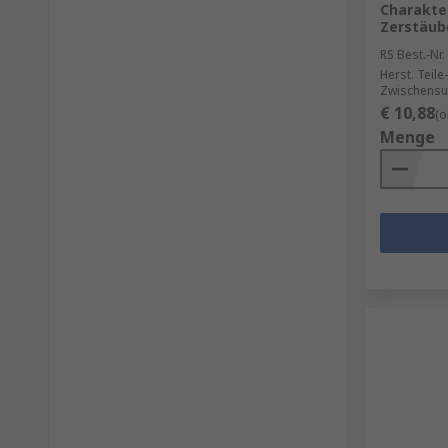
Charakter
Zerstäub
RS Best.-Nr.
Herst. Teile-
Zwischensu
€ 10,88
(o
Menge