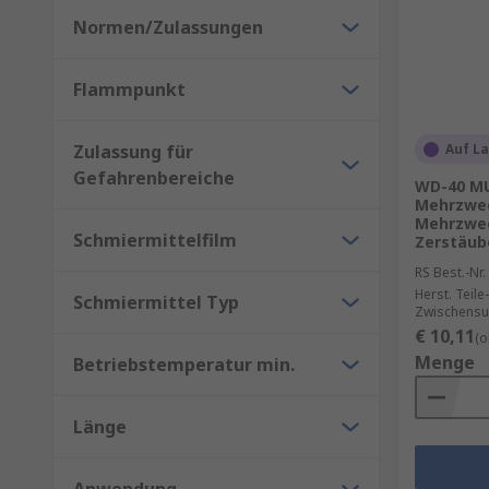
Normen/Zulassungen
Flammpunkt
Zulassung für
Auf L
Gefahrenbereiche
WD-40 M
Mehrzwe
Mehrzwec
Schmiermittelfilm
Zerstäub
RS Best.-Nr.
Herst. Teile-
Schmiermittel Typ
Zwischensu
€ 10,11
(o
Menge
Betriebstemperatur min.
Länge