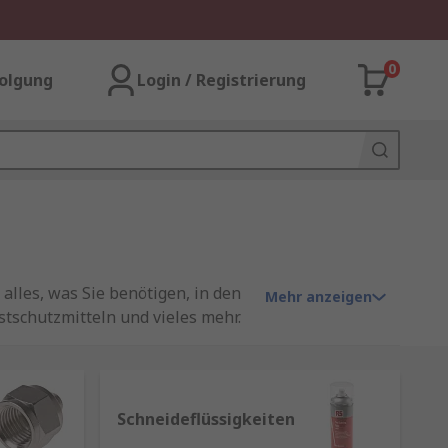
0
olgung
Login / Registrierung
alles, was Sie benötigen, in den
Mehr anzeigen
tschutzmitteln und vieles mehr.
ung zu verringern. Die
Schneideflüssigkeiten
denen Anwendungen und Umgebungen