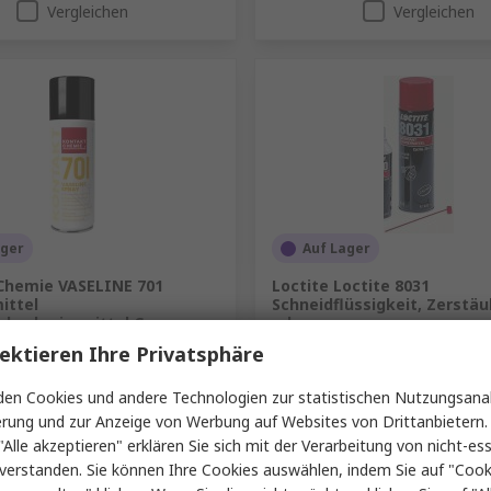
Vergleichen
Vergleichen
ager
Auf Lager
Chemie VASELINE 701
Loctite Loctite 8031
ittel
Schneidflüssigkeit, Zerstäu
kschmiermittel Creme,
ml
r 270 ml / 200 ml
ektieren Ihre Privatsphäre
RS Best.-Nr.
259-8767
608-4379
Herst. Teile-Nr.
8031, 400ML
Nr.
83509
en Cookies und andere Technologien zur statistischen Nutzungsanal
mme (1 Stück)
Zwischensumme (1 Stück)
erung und zur Anzeige von Werbung auf Websites von Drittanbietern.
€ 26,22
hne MwSt.)
€ 11,91/Stück
(ohne MwSt.)
€
"Alle akzeptieren" erklären Sie sich mit der Verarbeitung von nicht-ess
Menge
verstanden. Sie können Ihre Cookies auswählen, indem Sie auf "Cook