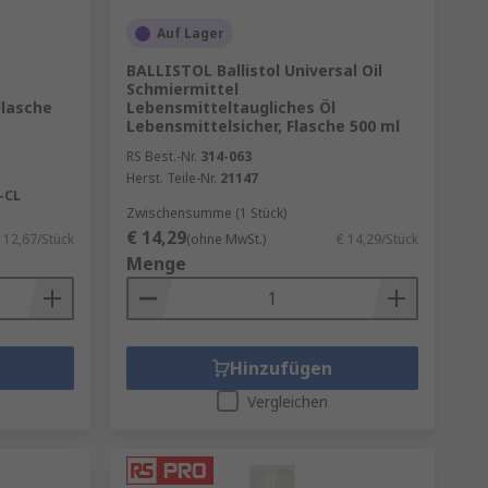
Auf Lager
erum in weitere Untergruppen
BALLISTOL Ballistol Universal Oil
alölbasis dar. Diese Schmierstoffe
Schmiermittel
rischer oder pflanzlicher
lasche
Lebensmitteltaugliches Öl
ihe, nach denen er
Lebensmittelsicher, Flasche 500 ml
det. Eine Alternative zu
RS Best.-Nr.
314-063
 feste Schmierstoffe, natürliche
Herst. Teile-Nr.
21147
-CL
Zwischensumme (1 Stück)
€ 14,29
 12,67/Stück
(ohne MwSt.)
€ 14,29/Stück
Menge
Hinzufügen
Vergleichen