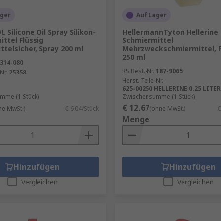
ager
Auf Lager
 Schmierstoffe eingeteilt werden. Diese Gruppen sind wied
 Silicone Oil Spray Silikon-
HellermannTyton Hellerine
ruppe der Schmierstoffe stellen die Schmierstoffe auf Miner
ttel Flüssig
Schmiermittel
ieden. Des Weiteren gibt es Schmierstoffe auf der Basis tie
telsicher, Spray 200 ml
Mehrzweckschmiermittel, F
erstoffs mitbestimmen, sind die Viskosität und die Normenre
250 ml
314-080
n häufig auf Pflanzenölen basierende Schmierstoffe verwen
RS Best.-Nr.
187-9065
Nr.
25358
ch als "Wollwachs" bezeichnete Lanolin. Weitere Arten sind
Herst. Teile-Nr.
625-00250 HELLERINE 0.25 LITER
mme (1 Stück)
Zwischensumme (1 Stück)
€ 12,67
ne MwSt.)
€ 6,04/Stück
(ohne MwSt.)
€
Menge
Hinzufügen
Hinzufügen
Vergleichen
Vergleichen