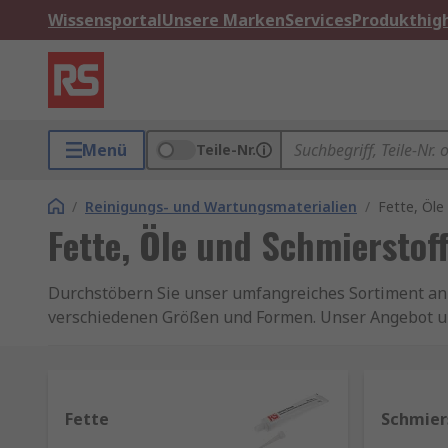
Wissensportal
Unsere Marken
Services
Produkthigh
Menü
Teile-Nr.
/
Reinigungs- und Wartungsmaterialien
/
Fette, Öle
Fette, Öle und Schmierstof
Durchstöbern Sie unser umfangreiches Sortiment an S
verschiedenen Größen und Formen. Unser Angebot umf
Was sind Schmierstoffe?
Schmierstoffe werden zwischen sich zueinander in B
Fette
Schmier
wichtigste Eigenschaft von Schmierstoffen ist ihre