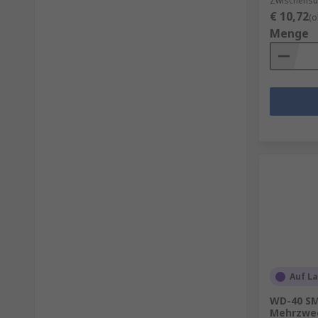
Zwischensu
€ 10,72
(o
Menge
Auf L
WD-40 SM
Mehrzwec