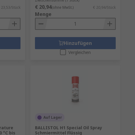
Zwischensumme (1 Stück)
€ 20,94
 23,53/Stück
(ohne MwSt.)
€ 20,94/Stück
Menge
Hinzufügen
Vergleichen
Auf Lager
rature
BALLISTOL H1 Special Oil Spray
0 °C bis
Schmiermittel Flüssig