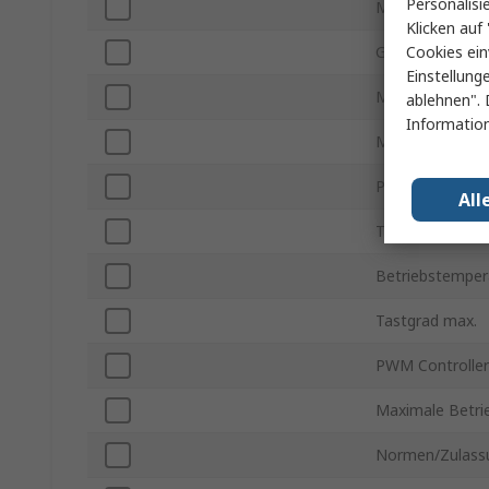
Personalisi
Montageart
Klicken auf 
Cookies ein
Gehäusegröße
Einstellung
Minimale Verso
ablehnen". 
Information
Maximale Vers
Pinanzahl
All
Topologie
Betriebstemper
Tastgrad max.
PWM Controller
Maximale Betri
Normen/Zulass