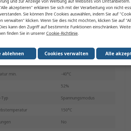
erung und zur Anzeige von Werbung auf Websites von Drittanbietern.
Oberfläche
"Alle akzeptieren" erklären Sie sich mit der Verarbeitung von nicht-ess
verstanden. Sie können Ihre Cookies auswählen, indem Sie auf "Cook
SOIC
en verwalten" klicken. Wenn Sie dies nicht möchten, klicken Sie auf "Al
rgungsspannung
8.85V
Dies kann den Zugriff auf bestimmte Funktionen einschränken. Weite
en finden Sie in unserer
Cookie-Richtlinie
.
orgungsspannung
16V
16
e ablehnen
Cookies verwalten
Alle akzep
Halbbrücke
atur min.
-40°C
52%
-Typ
Spannungsmodus
ebstemperatur
150°C
ungen
No