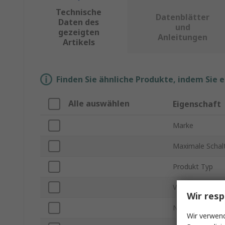
Technische
Datenblätter
Daten des
und
gezeigten
Anleitungen
Artikels
Finden Sie ähnliche Produkte, indem Sie 
Alle auswählen
Eigenschaft
Marke
Maximale Schal
Produkt Typ
Versorgungsst
Wir resp
Nullstromerken
Wir verwend