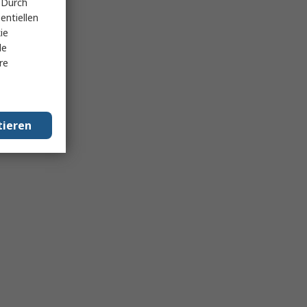
 Durch
entiellen
ie
le
re
tieren