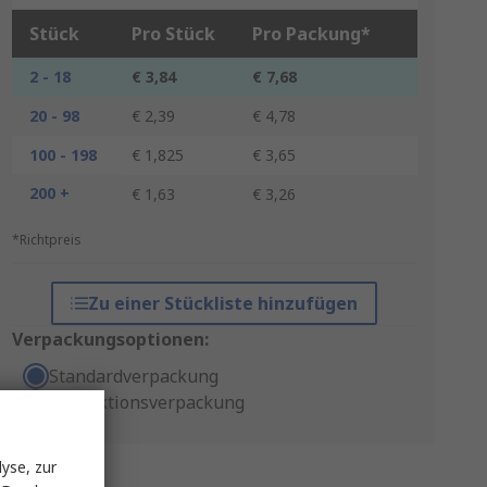
Stück
Pro Stück
Pro Packung*
2 - 18
€ 3,84
€ 7,68
20 - 98
€ 2,39
€ 4,78
100 - 198
€ 1,825
€ 3,65
200 +
€ 1,63
€ 3,26
*Richtpreis
Zu einer Stückliste hinzufügen
Verpackungsoptionen:
Standardverpackung
Produktionsverpackung
yse, zur