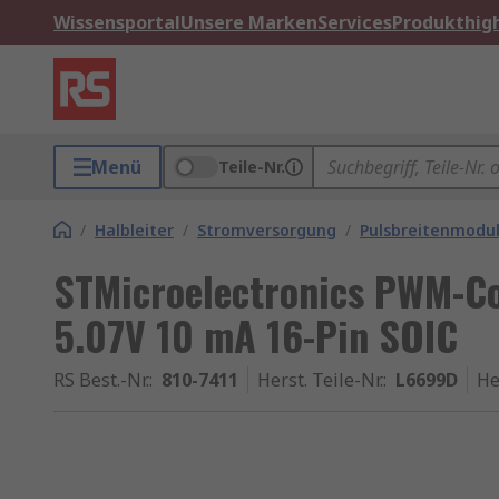
Wissensportal
Unsere Marken
Services
Produkthigh
Menü
Teile-Nr.
/
Halbleiter
/
Stromversorgung
/
Pulsbreitenmodul
STMicroelectronics PWM-Co
5.07V 10 mA 16-Pin SOIC
RS Best.-Nr.
:
810-7411
Herst. Teile-Nr.
:
L6699D
He