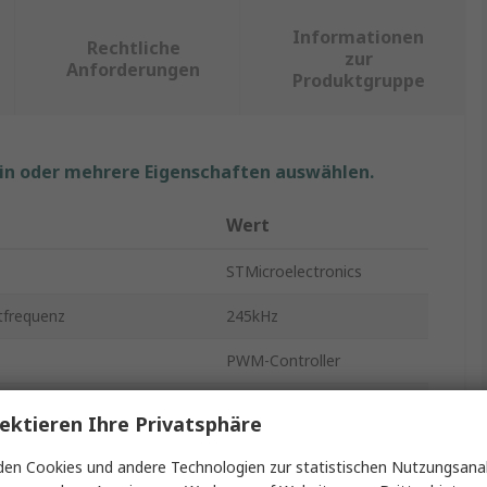
Informationen
Rechtliche
zur
Anforderungen
Produktgruppe
ein oder mehrere Eigenschaften auswählen.
Wert
STMicroelectronics
tfrequenz
245kHz
PWM-Controller
rom
10mA
ektieren Ihre Privatsphäre
nung
Nein
en Cookies und andere Technologien zur statistischen Nutzungsanal