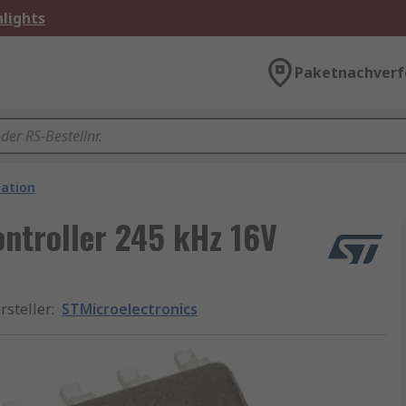
lights
Paketnachverf
ation
ntroller 245 kHz 16V
rsteller
:
STMicroelectronics