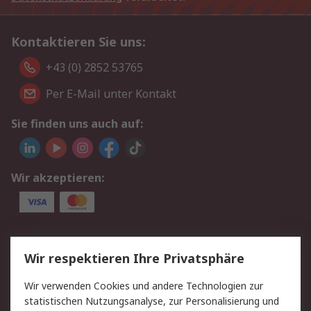
Kontaktieren Sie uns:
+43 (0) 2852 53765
Per E-Mail unter Kontakt
Sie finden uns auch auf:
Wir akzeptieren:
Service
Wir respektieren Ihre Privatsphäre
Value Added Services
Lieferlösungen
Wir verwenden Cookies und andere Technologien zur
Rücksendung/Entsorgung
Kontakt
statistischen Nutzungsanalyse, zur Personalisierung und
Hilfe