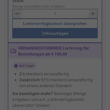
Add
Stück
to
Menge auswählen oder eingeben
Basket
Lieferverfügbarkeit überprüfen
Hinzufügen
VERSANDKOSTENFREIE Lieferung für
Bestellungen ab € 100,00
Auf Lager
2
Einheit(en) versandfertig
Zusätzlich
17
Einheit(en) versandfertig
von einem anderen Standort
Sie benötigen mehr?
Benötigte Menge
eingeben und auf „Lieferverfügbarkeit
überprüfen“ klicken.