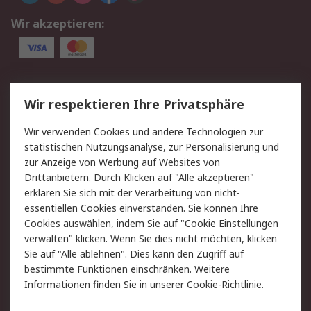
Wir akzeptieren:
Service
Wir respektieren Ihre Privatsphäre
Value Added Services
Lieferlösungen
Wir verwenden Cookies und andere Technologien zur
Rücksendung/Entsorgung
Kontakt
statistischen Nutzungsanalyse, zur Personalisierung und
Hilfe
zur Anzeige von Werbung auf Websites von
Drittanbietern. Durch Klicken auf "Alle akzeptieren"
Rechtliches
erklären Sie sich mit der Verarbeitung von nicht-
essentiellen Cookies einverstanden. Sie können Ihre
RS Verkaufs- und
Datenschutz
Cookies auswählen, indem Sie auf "Cookie Einstellungen
Lieferbedingungen
verwalten" klicken. Wenn Sie dies nicht möchten, klicken
Cookie-Richtlinie
Zahlungsbedingungen
Sie auf "Alle ablehnen". Dies kann den Zugriff auf
Impressum
Webseite Konditionen
bestimmte Funktionen einschränken. Weitere
Informationen finden Sie in unserer
Cookie-Richtlinie
.
Über RS