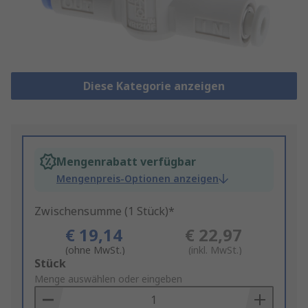
Diese Kategorie anzeigen
Mengenrabatt verfügbar
Mengenpreis-Optionen anzeigen
Zwischensumme (1 Stück)*
€ 19,14
€ 22,97
(ohne MwSt.)
(inkl. MwSt.)
Add
Stück
to
Menge auswählen oder eingeben
Basket