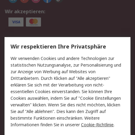
Wir akzeptieren:
Service
Wir respektieren Ihre Privatsphäre
Value Added Services
Lieferlösungen
Wir verwenden Cookies und andere Technologien zur
Rücksendung/Entsorgung
Kontakt
statistischen Nutzungsanalyse, zur Personalisierung und
Hilfe
zur Anzeige von Werbung auf Websites von
Drittanbietern. Durch Klicken auf "Alle akzeptieren"
Rechtliches
erklären Sie sich mit der Verarbeitung von nicht-
essentiellen Cookies einverstanden. Sie können Ihre
RS Verkaufs- und
Datenschutz
Cookies auswählen, indem Sie auf "Cookie Einstellungen
Lieferbedingungen
verwalten" klicken. Wenn Sie dies nicht möchten, klicken
Cookie-Richtlinie
Zahlungsbedingungen
Sie auf "Alle ablehnen". Dies kann den Zugriff auf
Impressum
Webseite Konditionen
bestimmte Funktionen einschränken. Weitere
Informationen finden Sie in unserer
Cookie-Richtlinie
.
Über RS