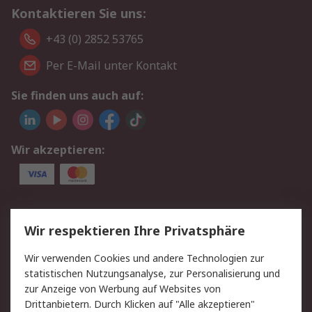
Kontaktieren Sie uns:
+43 (0) 2852 53765
Per E-Mail unter Kontakt
Sie finden uns auch auf:
Wir akzeptieren:
Service
Wir respektieren Ihre Privatsphäre
Value Added Services
Lieferlösungen
Wir verwenden Cookies und andere Technologien zur
Rücksendung/Entsorgung
Kontakt
statistischen Nutzungsanalyse, zur Personalisierung und
Hilfe
zur Anzeige von Werbung auf Websites von
Drittanbietern. Durch Klicken auf "Alle akzeptieren"