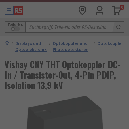
0
Teile-Nr.
/
Displays und
/
Optokoppler und
/
Optokoppler
Optoelektronik
Photodetektoren
Vishay CNY THT Optokoppler DC-
In / Transistor-Out, 4-Pin PDIP,
Isolation 13,9 kV