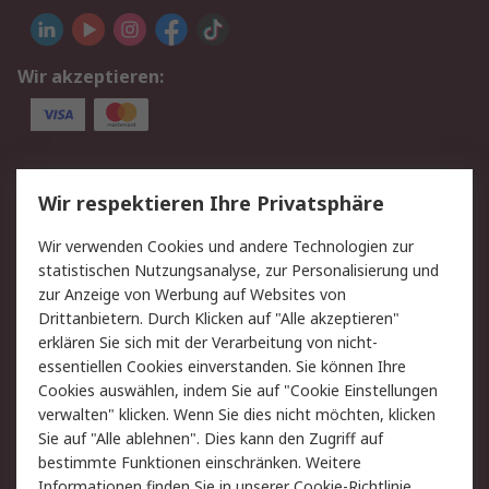
Wir akzeptieren:
Service
Wir respektieren Ihre Privatsphäre
Value Added Services
Lieferlösungen
Wir verwenden Cookies und andere Technologien zur
Rücksendung/Entsorgung
Kontakt
statistischen Nutzungsanalyse, zur Personalisierung und
Hilfe
zur Anzeige von Werbung auf Websites von
Drittanbietern. Durch Klicken auf "Alle akzeptieren"
Rechtliches
erklären Sie sich mit der Verarbeitung von nicht-
essentiellen Cookies einverstanden. Sie können Ihre
RS Verkaufs- und
Datenschutz
Cookies auswählen, indem Sie auf "Cookie Einstellungen
Lieferbedingungen
verwalten" klicken. Wenn Sie dies nicht möchten, klicken
Cookie-Richtlinie
Zahlungsbedingungen
Sie auf "Alle ablehnen". Dies kann den Zugriff auf
Impressum
Webseite Konditionen
bestimmte Funktionen einschränken. Weitere
Informationen finden Sie in unserer
Cookie-Richtlinie
.