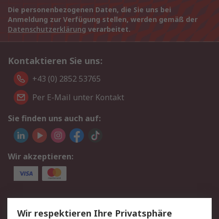
Die personenbezogenen Daten, die Sie uns bei
Anmeldung zur Verfügung stellen, werden gemäß der
Datenschutzerklärung
verarbeitet.
Kontaktieren Sie uns:
+43 (0) 2852 53765
Per E-Mail unter Kontakt
Sie finden uns auch auf:
Wir akzeptieren:
Service
Wir respektieren Ihre Privatsphäre