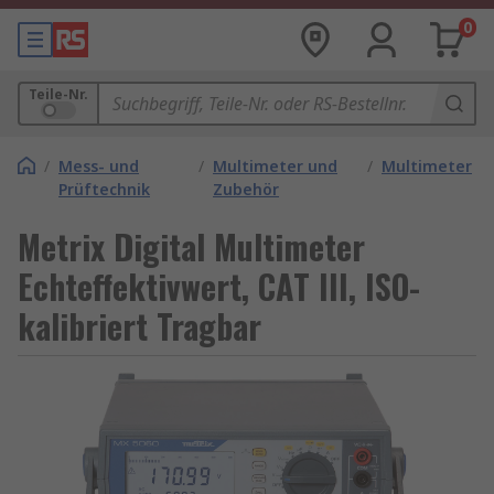
0
Teile-Nr.
/
Mess- und
/
Multimeter und
/
Multimeter
Prüftechnik
Zubehör
Metrix Digital Multimeter
Echteffektivwert, CAT III, ISO-
kalibriert Tragbar