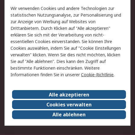
Value Added Services
Lieferlösungen
Wir verwenden Cookies und andere Technologien zur
Rücksendung/Entsorgung
Kontakt
statistischen Nutzungsanalyse, zur Personalisierung und
Hilfe
zur Anzeige von Werbung auf Websites von
Drittanbietern. Durch Klicken auf "Alle akzeptieren"
Rechtliches
erklären Sie sich mit der Verarbeitung von nicht-
essentiellen Cookies einverstanden. Sie können Ihre
RS Verkaufs- und
Datenschutz
Cookies auswählen, indem Sie auf "Cookie Einstellungen
Lieferbedingungen
verwalten" klicken. Wenn Sie dies nicht möchten, klicken
Cookie-Richtlinie
Zahlungsbedingungen
Sie auf "Alle ablehnen". Dies kann den Zugriff auf
Impressum
Webseite Konditionen
bestimmte Funktionen einschränken. Weitere
Informationen finden Sie in unserer
Cookie-Richtlinie
.
Über RS
Alle akzeptieren
Unternehmen
RS weltweit
Karriere bei RS
Nachhaltigkeit
Cookies verwalten
Qualität/Zertifikate
Presse-Center
Alle ablehnen
Event-Center