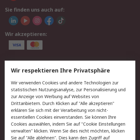
Sie finden uns auch auf:
Wir akzeptieren:
Service
Wir respektieren Ihre Privatsphäre
Value Added Services
Lieferlösungen
Wir verwenden Cookies und andere Technologien zur
Rücksendung/Entsorgung
Kontakt
statistischen Nutzungsanalyse, zur Personalisierung und
Hilfe
zur Anzeige von Werbung auf Websites von
Drittanbietern. Durch Klicken auf "Alle akzeptieren"
Rechtliches
erklären Sie sich mit der Verarbeitung von nicht-
essentiellen Cookies einverstanden. Sie können Ihre
RS Verkaufs- und
Datenschutz
Cookies auswählen, indem Sie auf "Cookie Einstellungen
Lieferbedingungen
verwalten" klicken. Wenn Sie dies nicht möchten, klicken
Cookie-Richtlinie
Zahlungsbedingungen
Sie auf "Alle ablehnen". Dies kann den Zugriff auf