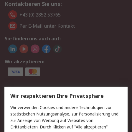
Kontaktieren Sie uns:
+43 (0) 2852 53765
Per E-Mail unter Kontakt
Sie finden uns auch auf:
Wir akzeptieren:
Service
Wir respektieren Ihre Privatsphäre
Value Added Services
Lieferlösungen
Wir verwenden Cookies und andere Technologien zur
Rücksendung/Entsorgung
Kontakt
statistischen Nutzungsanalyse, zur Personalisierung und
Hilfe
zur Anzeige von Werbung auf Websites von
Drittanbietern. Durch Klicken auf "Alle akzeptieren"
Rechtliches