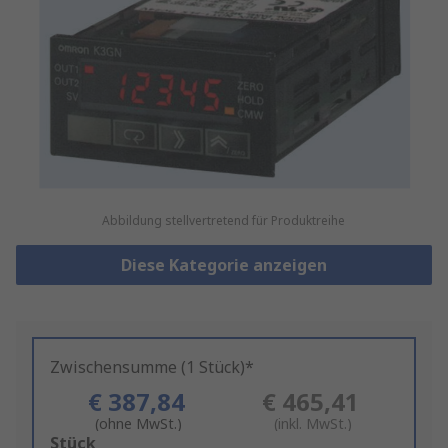
Abbildung stellvertretend für Produktreihe
Diese Kategorie anzeigen
Zwischensumme (1 Stück)*
€ 387,84
€ 465,41
(ohne MwSt.)
(inkl. MwSt.)
Add
Stück