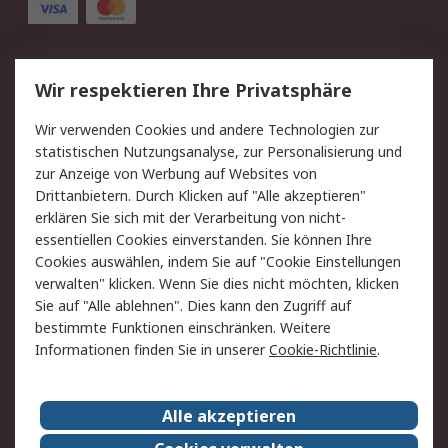
Service
Wir respektieren Ihre Privatsphäre
Value Added Services
Lieferlösungen
Wir verwenden Cookies und andere Technologien zur
Rücksendung/Entsorgung
Kontakt
statistischen Nutzungsanalyse, zur Personalisierung und
Hilfe
zur Anzeige von Werbung auf Websites von
Drittanbietern. Durch Klicken auf "Alle akzeptieren"
Rechtliches
erklären Sie sich mit der Verarbeitung von nicht-
essentiellen Cookies einverstanden. Sie können Ihre
RS Verkaufs- und
Datenschutz
Cookies auswählen, indem Sie auf "Cookie Einstellungen
Lieferbedingungen
verwalten" klicken. Wenn Sie dies nicht möchten, klicken
Cookie-Richtlinie
Zahlungsbedingungen
Sie auf "Alle ablehnen". Dies kann den Zugriff auf
Impressum
Webseite Konditionen
bestimmte Funktionen einschränken. Weitere
Informationen finden Sie in unserer
Cookie-Richtlinie
.
Über RS
Alle akzeptieren
Unternehmen
RS weltweit
Karriere bei RS
Nachhaltigkeit