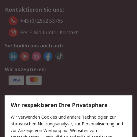
Kontaktieren Sie uns:
+43 (0) 2852 53765
Per E-Mail unter Kontakt
Sie finden uns auch auf:
Wir akzeptieren:
Service
Wir respektieren Ihre Privatsphäre
Value Added Services
Lieferlösungen
Wir verwenden Cookies und andere Technologien zur
Rücksendung/Entsorgung
Kontakt
statistischen Nutzungsanalyse, zur Personalisierung und
Hilfe
zur Anzeige von Werbung auf Websites von