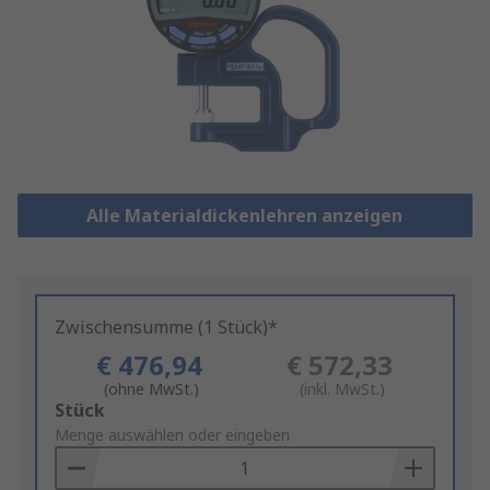
Alle Materialdickenlehren anzeigen
Zwischensumme (1 Stück)*
€ 476,94
€ 572,33
(ohne MwSt.)
(inkl. MwSt.)
Add
Stück
to
Menge auswählen oder eingeben
Basket