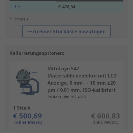
1 +
€ 476,94
*Richtpreis
Zu einer Stückliste hinzufügen
Kalibrierungsoptionen:
Mitutoyo 547
Materialdickenlehre mit LCD
Anzeige, 0 mm → 10 mm ±20
μm / 0.01 mm, ISO-kalibriert
RS Best.-Nr.
267-4856
1 Stück
€ 500,69
€ 600,83
(ohne MwSt.)
(inkl. MwSt.)