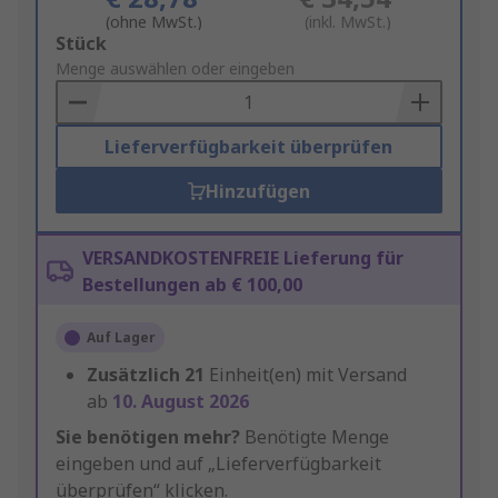
(ohne MwSt.)
(inkl. MwSt.)
Add
Stück
to
Menge auswählen oder eingeben
Basket
Lieferverfügbarkeit überprüfen
Hinzufügen
VERSANDKOSTENFREIE Lieferung für
Bestellungen ab € 100,00
Auf Lager
Zusätzlich
21
Einheit(en) mit Versand
ab
10. August 2026
Sie benötigen mehr?
Benötigte Menge
eingeben und auf „Lieferverfügbarkeit
überprüfen“ klicken.