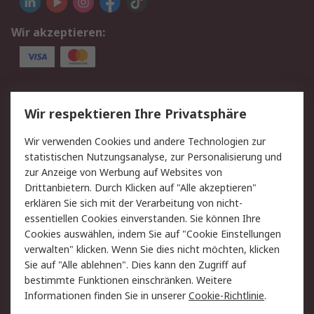
Wir akzeptieren:
Service
Wir respektieren Ihre Privatsphäre
Value Added Services
Lieferlösungen
Wir verwenden Cookies und andere Technologien zur
Rücksendung/Entsorgung
Kontakt
statistischen Nutzungsanalyse, zur Personalisierung und
Hilfe
zur Anzeige von Werbung auf Websites von
Drittanbietern. Durch Klicken auf "Alle akzeptieren"
Rechtliches
erklären Sie sich mit der Verarbeitung von nicht-
essentiellen Cookies einverstanden. Sie können Ihre
RS Verkaufs- und
Datenschutz
Cookies auswählen, indem Sie auf "Cookie Einstellungen
Lieferbedingungen
verwalten" klicken. Wenn Sie dies nicht möchten, klicken
Cookie-Richtlinie
Zahlungsbedingungen
Sie auf "Alle ablehnen". Dies kann den Zugriff auf
Impressum
Webseite Konditionen
bestimmte Funktionen einschränken. Weitere
Informationen finden Sie in unserer
Cookie-Richtlinie
.